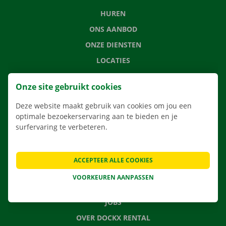
HUREN
ONS AANBOD
ONZE DIENSTEN
LOCATIES
APP
Onze site gebruikt cookies
VERHUISOPLOSSINGEN
Deze website maakt gebruik van cookies om jou een
optimale bezoekerservaring aan te bieden en je
surfervaring te verbeteren.
CONTACTEER ONS
VEELGESTELDE VRAGEN
ACCEPTEER ALLE COOKIES
NIEUWS
VOORKEUREN AANPASSEN
CADEAUBON
JOBS
OVER DOCKX RENTAL