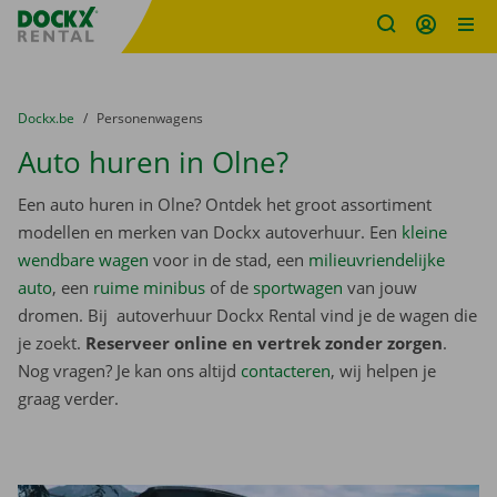
Fratello DEMO
Ga naar inhoud
Taalselectie overslaan
U bevindt zich hier:
van
Dockx.be
naar
Personenwagens
Auto huren in Olne?
Een auto huren in Olne? Ontdek het groot assortiment
modellen en merken van Dockx autoverhuur. Een
kleine
wendbare wagen
voor in de stad, een
milieuvriendelijke
auto
, een
ruime minibus
of de
sportwagen
van jouw
dromen. Bij autoverhuur Dockx Rental vind je de wagen die
je zoekt.
Reserveer online en vertrek zonder zorgen
.
Nog vragen? Je kan ons altijd
contacteren
, wij helpen je
graag verder.