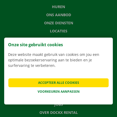
HUREN
ONS AANBOD
ONZE DIENSTEN
LOCATIES
APP
Onze site gebruikt cookies
VERHUISOPLOSSINGEN
Deze website maakt gebruik van cookies om jou een
optimale bezoekerservaring aan te bieden en je
surfervaring te verbeteren.
CONTACTEER ONS
VEELGESTELDE VRAGEN
ACCEPTEER ALLE COOKIES
NIEUWS
VOORKEUREN AANPASSEN
CADEAUBON
JOBS
OVER DOCKX RENTAL