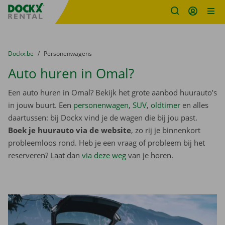
Fratello DEMO
Ga naar inhoud
Taalselectie overslaan
U bevindt zich hier:
van
Dockx.be
naar
Personenwagens
Auto huren in Omal?
Een auto huren in Omal? Bekijk het grote aanbod huurauto’s
in jouw buurt. Een
personenwagen
,
SUV
,
oldtimer
en alles
daartussen: bij Dockx vind je de wagen die bij jou past.
Boek je huurauto via de website
, zo rij je binnenkort
probleemloos rond. Heb je een vraag of probleem bij het
reserveren? Laat dan
via deze weg
van je horen.