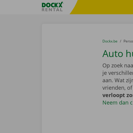
Ga naar inhoud
Taalselectie overslaan
Fratello DEMO
U bevindt zich hi
van
Dockx.be
naar
Pers
Auto h
Op zoek naa
je verschil
aan. Wat zi
vrienden, o
verloopt z
Neem dan c