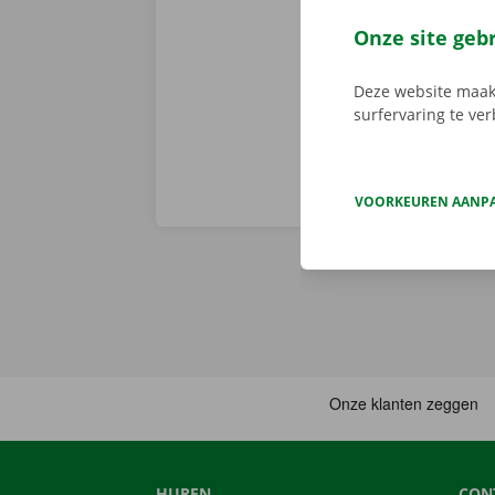
er niet op h
vertoont. In d
Onze site geb
Europa. Zo ve
Deze website maakt
surfervaring te ve
VOORKEUREN AANP
HUREN
CON