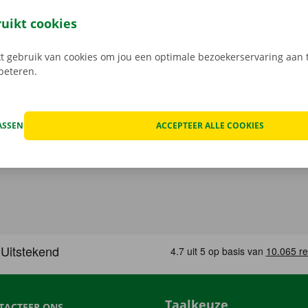
open, kan het voorkomen dat je huurwagen onderweg een te
at geval staat er 24/7 assistentie en pechverhelping voor je k
ruikt cookies
rtrek je zorgeloos op pad met je huurauto.
 gebruik van cookies om jou een optimale bezoekerservaring aan t
rbeteren.
ASSEN
ACCEPTEER ALLE COOKIES
Taalkeuze
TACTEER ONS