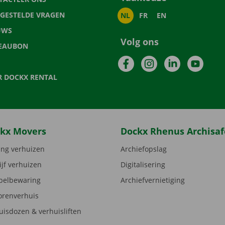
LGESTELDE VRAGEN
NL
FR
EN
UWS
Volg ons
EAUBON
Facebook
Instagram
LinkedIn
YouTu
R DOCKX RENTAL
kx Movers
Dockx Rhenus Archisaf
ng verhuizen
Archiefopslag
ijf verhuizen
Digitalisering
elbewaring
Archiefvernietiging
orenverhuis
uisdozen & verhuisliften