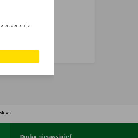
chnische fout
laar: in heel
e bieden en je
Dockx nieuwsbrief