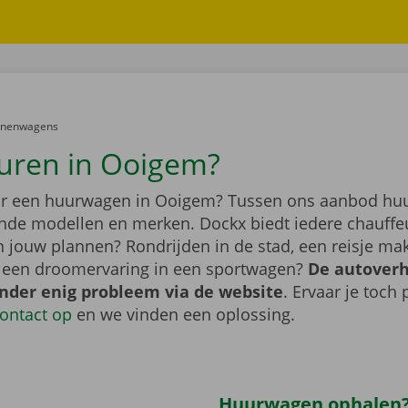
er:
onenwagens
uren in Ooigem?
r een huurwagen in Ooigem? Tussen ons aanbod huu
lende modellen en merken. Dockx biedt iedere chauffe
jn jouw plannen? Rondrijden in de stad, een reisje m
f een droomervaring in een sportwagen?
De autover
onder enig probleem via de website
. Ervaar je toch
ontact op
en we vinden een oplossing.
Huurwagen ophalen?