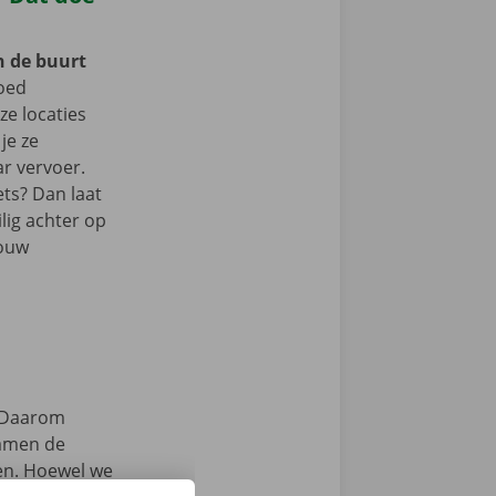
n de buurt
oed
e locaties
je ze
r vervoer.
ets? Dan laat
lig achter op
jouw
Daarom
samen de
zen. Hoewel we