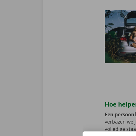
Hoe helpen
Een persoonli
verbazen we 
volledige sta