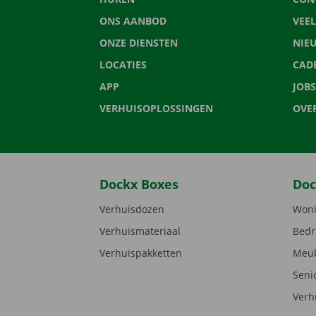
ONS AANBOD
VEE
ONZE DIENSTEN
NIE
LOCATIES
CAD
APP
JOBS
VERHUISOPLOSSINGEN
OVE
Dockx Boxes
Doc
Verhuisdozen
Woni
Verhuismateriaal
Bedr
Verhuispakketten
Meub
Seni
Verh