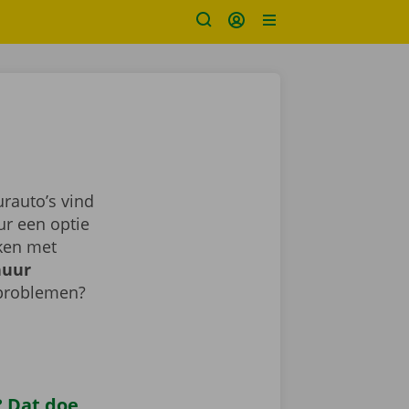
rauto’s vind
ur een optie
aken met
huur
 problemen?
 Dat doe