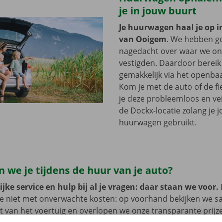
je in jouw buurt
Je huurwagen haal je op i
van Ooigem
. We hebben g
nagedacht over waar we onz
vestigden. Daardoor bereik 
gemakkelijk via het openbaa
Kom je met de auto of de fi
je deze probleemloos en vei
de Dockx-locatie zolang je 
huurwagen gebruikt.
 we je tijdens de huur van je auto?
jke service en hulp bij al je vragen: daar staan we voor.
je niet met onverwachte kosten: op voorhand bekijken we 
at van het voertuig en overlopen we onze transparante prij