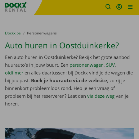
Fratello DEMO
Ga naar inhoud
Taalselectie overslaan
U bevindt zich hier:
van
Dockx.be
naar
Personenwagens
Auto huren in Oostduinkerke?
Een auto huren in Oostduinkerke? Bekijk het grote aanbod
huurauto’s in jouw buurt. Een
personenwagen
,
SUV
,
oldtimer
en alles daartussen: bij Dockx vind je de wagen die
bij jou past.
Boek je huurauto via de website
, zo rij je
binnenkort probleemloos rond. Heb je een vraag of
probleem bij het reserveren? Laat dan
via deze weg
van je
horen.