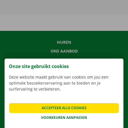
HUREN
ONS AANBOD
ONZE DIENSTEN
Onze site gebruikt cookies
LOCATIES
Deze website maakt gebruik van cookies om jou een
APP
optimale bezoekerservaring aan te bieden en je
VERHUISOPLOSSINGEN
surfervaring te verbeteren.
ACCEPTEER ALLE COOKIES
CONTACTEER ONS
VOORKEUREN AANPASSEN
VEELGESTELDE VRAGEN