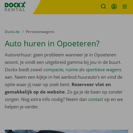
Fratello DEMO
Ga naar inhoud
Taalselectie overslaan
U bevindt zich hier:
van
Dockx.be
naar
Personenwagens
Auto huren in Opoeteren?
Autoverhuur: geen probleem wanneer je in Opoeteren
woont. Je vindt een uitgebreid gamma bij jou in de buurt.
Dockx biedt zowel
compacte
,
ruime
als
sportieve wagens
aan. Neem een kijkje in het aanbod huurauto’s en vind de
optie waar jij naar op zoek bent.
Reserveer vlot en
gemakkelijk op de website
. Zo ga je de baan op zonder
zorgen. Nog extra info nodig? Neem dan
contact
op en we
helpen je verder.