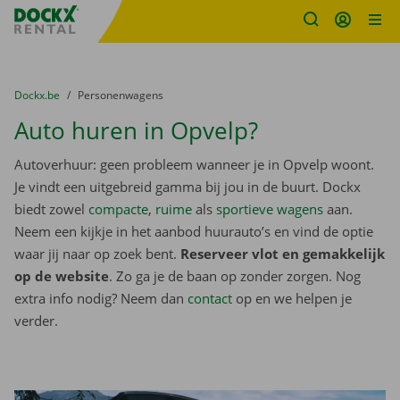
Fratello DEMO
Ga naar inhoud
Taalselectie overslaan
U bevindt zich hier:
van
Dockx.be
naar
Personenwagens
Auto huren in Opvelp?
Autoverhuur: geen probleem wanneer je in Opvelp woont.
Je vindt een uitgebreid gamma bij jou in de buurt. Dockx
biedt zowel
compacte
,
ruime
als
sportieve wagens
aan.
Neem een kijkje in het aanbod huurauto’s en vind de optie
waar jij naar op zoek bent.
Reserveer vlot en gemakkelijk
op de website
. Zo ga je de baan op zonder zorgen. Nog
extra info nodig? Neem dan
contact
op en we helpen je
verder.