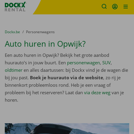
Fratello DEMO
Ga naar inhoud
Taalselectie overslaan
U bevindt zich hier:
van
Dockx.be
naar
Personenwagens
Auto huren in Opwijk?
Een auto huren in Opwijk? Bekijk het grote aanbod
huurauto’s in jouw buurt. Een
personenwagen
,
SUV
,
oldtimer
en alles daartussen: bij Dockx vind je de wagen die
bij jou past.
Boek je huurauto via de website
, zo rij je
binnenkort probleemloos rond. Heb je een vraag of
probleem bij het reserveren? Laat dan
via deze weg
van je
horen.