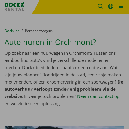
Fratello DEMO
Ga naar inhoud
Taalselectie overslaan
U bevindt zich hier:
van
Dockx.be
naar
Personenwagens
Auto huren in Orchimont?
Op zoek naar een huurwagen in Orchimont? Tussen ons
aanbod huurauto’s vind je verschillende modellen en
merken. Dockx biedt iedere chauffeur een optie aan. Wat
zijn jouw plannen? Rondrijden in de stad, een reisje maken
met vrienden, of een droomervaring in een sportwagen?
De
autoverhuur verloopt zonder enig probleem via de
website
. Ervaar je toch problemen?
Neem dan contact op
en we vinden een oplossing.