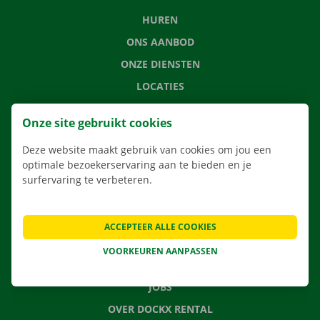
HUREN
ONS AANBOD
ONZE DIENSTEN
LOCATIES
APP
Onze site gebruikt cookies
VERHUISOPLOSSINGEN
Deze website maakt gebruik van cookies om jou een
optimale bezoekerservaring aan te bieden en je
surfervaring te verbeteren.
CONTACTEER ONS
VEELGESTELDE VRAGEN
ACCEPTEER ALLE COOKIES
NIEUWS
VOORKEUREN AANPASSEN
CADEAUBON
JOBS
OVER DOCKX RENTAL