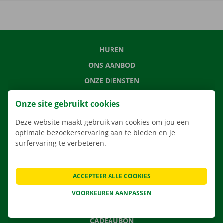
HUREN
ONS AANBOD
ONZE DIENSTEN
LOCATIES
Onze site gebruikt cookies
APP
Deze website maakt gebruik van cookies om jou een
VERHUISOPLOSSINGEN
optimale bezoekerservaring aan te bieden en je
surfervaring te verbeteren.
CONTACTEER ONS
ACCEPTEER ALLE COOKIES
VEELGESTELDE VRAGEN
VOORKEUREN AANPASSEN
NIEUWS
CADEAUBON