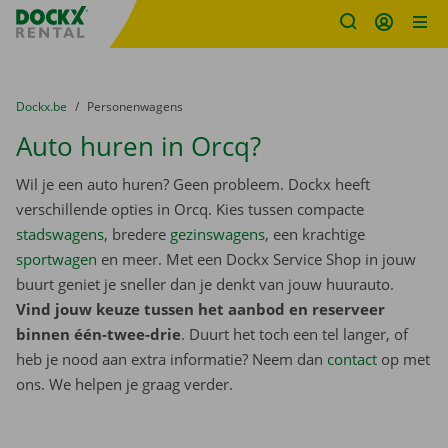
Fratello DEMO
Ga naar inhoud
Taalselectie overslaan
U bevindt zich hier:
van
Dockx.be
naar
Personenwagens
Auto huren in Orcq?
Wil je een auto huren? Geen probleem. Dockx heeft
verschillende opties in Orcq. Kies tussen compacte
stadswagens
, bredere
gezinswagens
, een krachtige
sportwagen
en meer. Met een Dockx Service Shop in jouw
buurt geniet je sneller dan je denkt van jouw huurauto.
Vind jouw keuze tussen het aanbod en reserveer
binnen één-twee-drie
. Duurt het toch een tel langer, of
heb je nood aan extra informatie? Neem dan
contact
op met
ons. We helpen je graag verder.