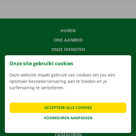
HUREN
ONS AANBOD
ONZE DIENSTEN
LOCATIES
Onze site gebruikt cookies
APP
Deze website maakt gebruik van cookies om jou een
VERHUISOPLOSSINGEN
optimale bezoekerservaring aan te bieden en je
surfervaring te verbeteren.
CONTACTEER ONS
ACCEPTEER ALLE COOKIES
VEELGESTELDE VRAGEN
VOORKEUREN AANPASSEN
NIEUWS
CADEAUBON