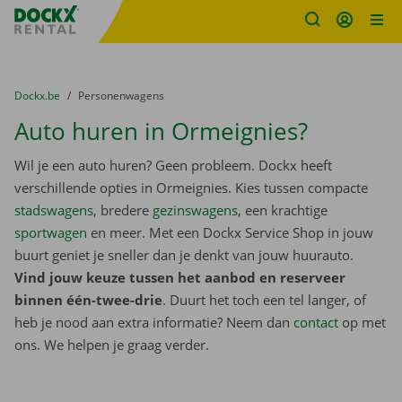
Fratello DEMO
Ga naar inhoud
Taalselectie overslaan
U bevindt zich hier:
van
Dockx.be
naar
Personenwagens
Auto huren in Ormeignies?
Wil je een auto huren? Geen probleem. Dockx heeft
verschillende opties in Ormeignies. Kies tussen compacte
stadswagens
, bredere
gezinswagens
, een krachtige
sportwagen
en meer. Met een Dockx Service Shop in jouw
buurt geniet je sneller dan je denkt van jouw huurauto.
Vind jouw keuze tussen het aanbod en reserveer
binnen één-twee-drie
. Duurt het toch een tel langer, of
heb je nood aan extra informatie? Neem dan
contact
op met
ons. We helpen je graag verder.