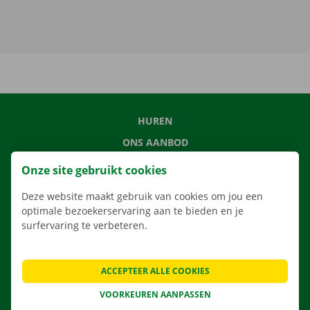
HUREN
ONS AANBOD
ONZE DIENSTEN
Onze site gebruikt cookies
LOCATIES
Deze website maakt gebruik van cookies om jou een
APP
optimale bezoekerservaring aan te bieden en je
surfervaring te verbeteren.
VERHUISOPLOSSINGEN
ACCEPTEER ALLE COOKIES
CONTACTEER ONS
VOORKEUREN AANPASSEN