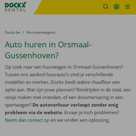
Fratello DEMO
Ga naar inhoud
Taalselectie overslaan
U bevindt zich hier:
van
Dockx.be
naar
Personenwagens
Auto huren in Orsmaal-
Gussenhoven?
Op zoek naar een huurwagen in Orsmaal-Gussenhoven?
Tussen ons aanbod huurauto’s vind je verschillende
modellen en merken. Dockx biedt iedere chauffeur een
optie aan. Wat zijn jouw plannen? Rondrijden in de stad, een
reisje maken met vrienden, of een droomervaring in een
sportwagen?
De autoverhuur verloopt zonder enig
probleem via de website
. Ervaar je toch problemen?
Neem dan contact op
en we vinden een oplossing.