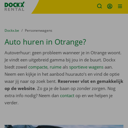
Fratello DEMO
Ga naar inhoud
Taalselectie overslaan
U bevindt zich hier:
van
Dockx.be
naar
Personenwagens
Auto huren in Otrange?
Autoverhuur: geen probleem wanneer je in Otrange woont.
Je vindt een uitgebreid gamma bij jou in de buurt. Dockx
biedt zowel
compacte
,
ruime
als
sportieve wagens
aan.
Neem een kijkje in het aanbod huurauto’s en vind de optie
waar jij naar op zoek bent.
Reserveer vlot en gemakkelijk
op de website
. Zo ga je de baan op zonder zorgen. Nog
extra info nodig? Neem dan
contact
op en we helpen je
verder.