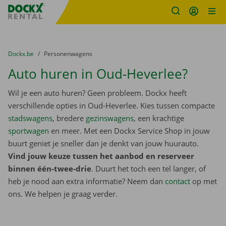
Fratello DEMO
Ga naar inhoud
Taalselectie overslaan
U bevindt zich hier:
van
Dockx.be
naar
Personenwagens
Auto huren in Oud-Heverlee?
Wil je een auto huren? Geen probleem. Dockx heeft
verschillende opties in Oud-Heverlee. Kies tussen compacte
stadswagens
, bredere
gezinswagens
, een krachtige
sportwagen
en meer. Met een Dockx Service Shop in jouw
buurt geniet je sneller dan je denkt van jouw huurauto.
Vind jouw keuze tussen het aanbod en reserveer
binnen één-twee-drie
. Duurt het toch een tel langer, of
heb je nood aan extra informatie? Neem dan
contact
op met
ons. We helpen je graag verder.