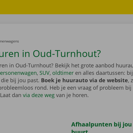
er:
onenwagens
uren in Oud-Turnhout?
ren in Oud-Turnhout? Bekijk het grote aanbod huurau
ersonenwagen
,
SUV
,
oldtimer
en alles daartussen: bi
die bij jou past.
Boek je huurauto via de website
, 
probleemloos rond. Heb je een vraag of probleem bij
 Laat dan
via deze weg
van je horen.
Afhaalpunten bij jou
buurt