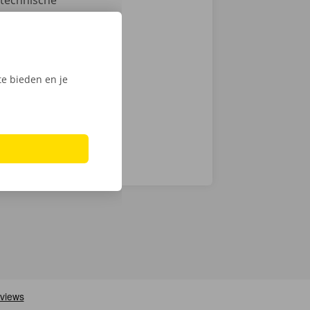
 technische
an de auto.
ntie en een
e bieden en je