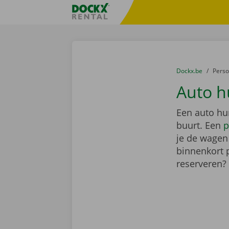
Ga naar inhoud
Taalselectie overslaan
Fratello DEMO
U bevindt zich hi
van
Dockx.be
naar
Pers
Auto h
Een auto hu
buurt. Een
p
je de wagen 
binnenkort 
reserveren?