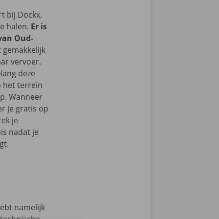
 bij Dockx,
te halen.
Er is
 van Oud-
t gemakkelijk
ar vervoer.
 Hang deze
 het terrein
op. Wanneer
r je gratis op
ek je
s nadat je
gt.
hebt namelijk