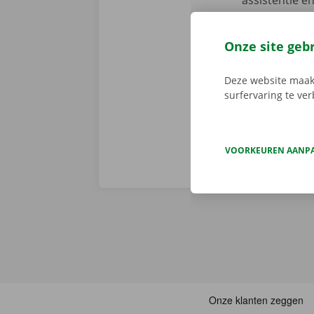
assistentie e
fout heeft. M
We brengen de
Onze site geb
persoonlijke
Deze website maakt
surfervaring te ve
VOORKEUREN AANP