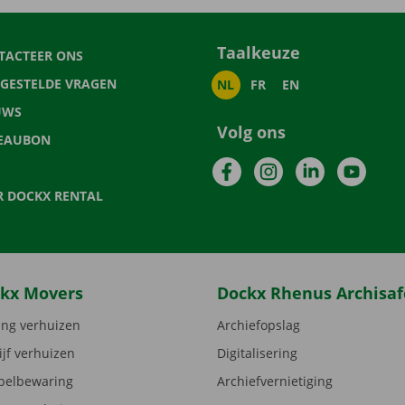
Taalkeuze
TACTEER ONS
LGESTELDE VRAGEN
NL
FR
EN
UWS
Volg ons
EAUBON
Facebook
Instagram
LinkedIn
YouTu
R DOCKX RENTAL
kx Movers
Dockx Rhenus Archisaf
ng verhuizen
Archiefopslag
ijf verhuizen
Digitalisering
elbewaring
Archiefvernietiging