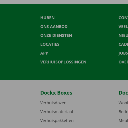
HUREN
CON
ONS AANBOD
VEE
ONZE DIENSTEN
NIE
LOCATIES
CAD
APP
JOBS
VERHUISOPLOSSINGEN
OVE
Dockx Boxes
Doc
Verhuisdozen
Woni
Verhuismateriaal
Bedr
Verhuispakketten
Meub