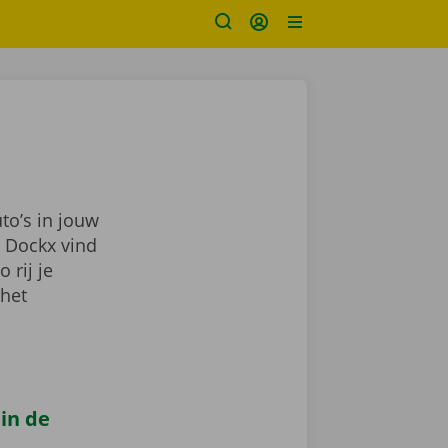
to’s in jouw
j Dockx vind
zo rij je
 het
 in de