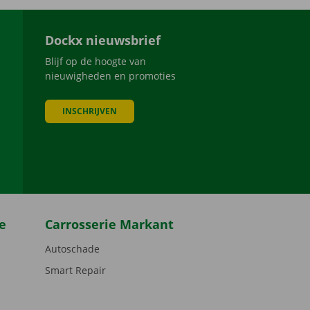
Dockx nieuwsbrief
Blijf op de hoogte van
nieuwigheden en promoties
INSCHRIJVEN
be
e
Carrosserie Markant
Autoschade
Smart Repair