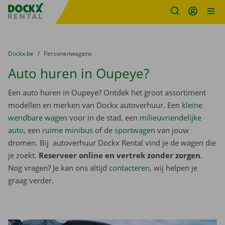
Fratello DEMO
Ga naar inhoud
Taalselectie overslaan
U bevindt zich hier:
van
Dockx.be
naar
Personenwagens
Auto huren in Oupeye?
Een auto huren in Oupeye? Ontdek het groot assortiment
modellen en merken van Dockx autoverhuur. Een
kleine
wendbare wagen
voor in de stad, een
milieuvriendelijke
auto
, een
ruime minibus
of de
sportwagen
van jouw
dromen. Bij autoverhuur Dockx Rental vind je de wagen die
je zoekt.
Reserveer online en vertrek zonder zorgen
.
Nog vragen? Je kan ons altijd
contacteren
, wij helpen je
graag verder.