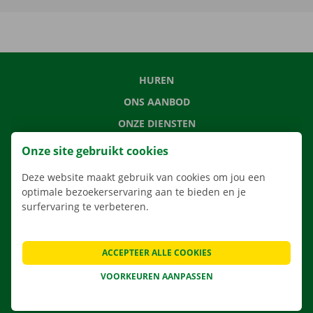
HUREN
ONS AANBOD
ONZE DIENSTEN
LOCATIES
Onze site gebruikt cookies
APP
Deze website maakt gebruik van cookies om jou een
VERHUISOPLOSSINGEN
optimale bezoekerservaring aan te bieden en je
surfervaring te verbeteren.
ACCEPTEER ALLE COOKIES
CONTACTEER ONS
VEELGESTELDE VRAGEN
VOORKEUREN AANPASSEN
NIEUWS