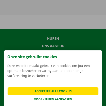
HUREN
ONS AANBOD
ONZE DIENSTEN
Onze site gebruikt cookies
LOCATIES
Deze website maakt gebruik van cookies om jou een
APP
optimale bezoekerservaring aan te bieden en je
VERHUISOPLOSSINGEN
surfervaring te verbeteren.
ACCEPTEER ALLE COOKIES
CONTACTEER ONS
VOORKEUREN AANPASSEN
VEELGESTELDE VRAGEN