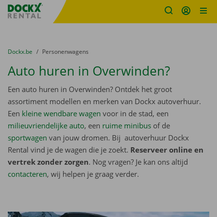
Fratello DEMO
Ga naar inhoud
Taalselectie overslaan
U bevindt zich hier:
van
Dockx.be
naar
Personenwagens
Auto huren in Overwinden?
Een auto huren in Overwinden? Ontdek het groot
assortiment modellen en merken van Dockx autoverhuur.
Een
kleine wendbare wagen
voor in de stad, een
milieuvriendelijke auto
, een
ruime minibus
of de
sportwagen
van jouw dromen. Bij autoverhuur Dockx
Rental vind je de wagen die je zoekt.
Reserveer online en
vertrek zonder zorgen
. Nog vragen? Je kan ons altijd
contacteren
, wij helpen je graag verder.