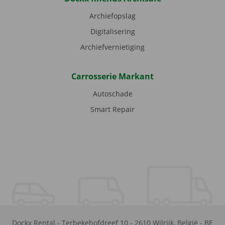
Archiefopslag
Digitalisering
Archiefvernietiging
Carrosserie Markant
Autoschade
Smart Repair
Dockx Rental
-
Terbekehofdreef 10
-
2610
Wilrijk
,
België
-
BE