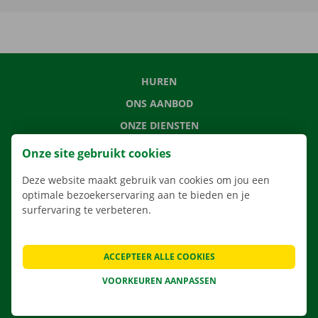
HUREN
ONS AANBOD
ONZE DIENSTEN
LOCATIES
Onze site gebruikt cookies
APP
Deze website maakt gebruik van cookies om jou een
VERHUISOPLOSSINGEN
optimale bezoekerservaring aan te bieden en je
surfervaring te verbeteren.
ACCEPTEER ALLE COOKIES
CONTACTEER ONS
VEELGESTELDE VRAGEN
VOORKEUREN AANPASSEN
NIEUWS