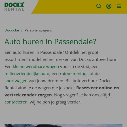
Fratello DEMO
Ga naar inhoud
Taalselectie overslaan
U bevindt zich hier:
van
Dockx.be
naar
Personenwagens
Auto huren in Passendale?
Een auto huren in Passendale? Ontdek het groot
assortiment modellen en merken van Dockx autoverhuur.
Een
kleine wendbare wagen
voor in de stad, een
milieuvriendelijke auto
, een
ruime minibus
of de
sportwagen
van jouw dromen. Bij autoverhuur Dockx
Rental vind je de wagen die je zoekt.
Reserveer online en
vertrek zonder zorgen
. Nog vragen? Je kan ons altijd
contacteren
, wij helpen je graag verder.