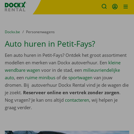
Fratello DEMO
Ga naar inhoud
Taalselectie overslaan
U bevindt zich hier:
van
Dockx.be
naar
Personenwagens
Auto huren in Petit-Fays?
Een auto huren in Petit-Fays? Ontdek het groot assortiment
modellen en merken van Dockx autoverhuur. Een
kleine
wendbare wagen
voor in de stad, een
milieuvriendelijke
auto
, een
ruime minibus
of de
sportwagen
van jouw
dromen. Bij autoverhuur Dockx Rental vind je de wagen die
je zoekt.
Reserveer online en vertrek zonder zorgen
.
Nog vragen? Je kan ons altijd
contacteren
, wij helpen je
graag verder.