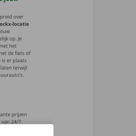
spreid over
Dockx-locatie
 jouw
ijk op. Je
 met het
t de fiets of
 is er plaats
aten terwijl
huurauto’s.
ante prijzen
k van 24/7
en technische