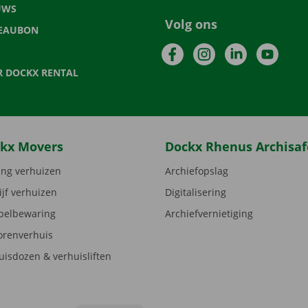
UWS
Volg ons
EAUBON
Facebook
Instagram
LinkedIn
YouTu
R DOCKX RENTAL
kx Movers
Dockx Rhenus Archisaf
ng verhuizen
Archiefopslag
ijf verhuizen
Digitalisering
elbewaring
Archiefvernietiging
orenverhuis
uisdozen & verhuisliften