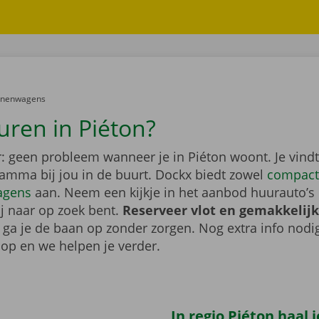
er:
onenwagens
uren in Piéton?
: geen probleem wanneer je in Piéton woont. Je vind
gamma bij jou in de buurt. Dockx biedt zowel
compact
agens
aan. Neem een kijkje in het aanbod huurauto’s 
ij naar op zoek bent.
Reserveer vlot en gemakkelijk
o ga je de baan op zonder zorgen. Nog extra info nod
op en we helpen je verder.
In regio Piéton haal 