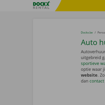
Ga naar inhoud
Taalselectie overslaan
Fratello DEMO
U bevindt zich hi
van
Dockx.be
naar
Pers
Auto h
Autoverhuur
uitgebreid 
sportieve w
optie waar j
website
. Z
dan
contact