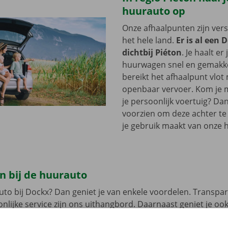
huurauto op
Onze afhaalpunten zijn ver
het hele land.
Er is al een 
dichtbij Piéton
. Je haalt er
huurwagen snel en gemakkel
bereikt het afhaalpunt vlot
openbaar vervoer. Kom je me
je persoonlijk voertuig? Dan
voorzien om deze achter te l
je gebruik maakt van onze 
n bij de huurauto
uto bij Dockx? Dan geniet je van enkele voordelen. Transpar
nlijke service zijn ons uithangbord. Daarnaast geniet je oo
n pechverhelping binnen heel Europa indien je huurwagen e