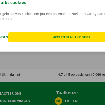
 rij je zonder zorgen rond in je huurauto
.
ruikt cookies
 gebruik van cookies om jou een optimale bezoekerservaring aan t
rbeteren.
ASSEN
ACCEPTEER ALLE COOKIES
Taalkeuze
TACTEER ONS
LGESTELDE VRAGEN
NL
FR
EN