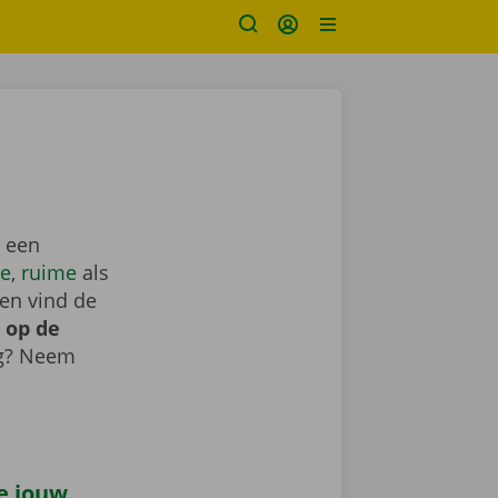
t een
e
,
ruime
als
en vind de
 op de
ig? Neem
je jouw