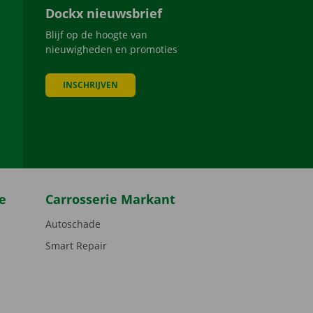
Dockx nieuwsbrief
Blijf op de hoogte van
nieuwigheden en promoties
INSCHRIJVEN
be
e
Carrosserie Markant
Autoschade
Smart Repair