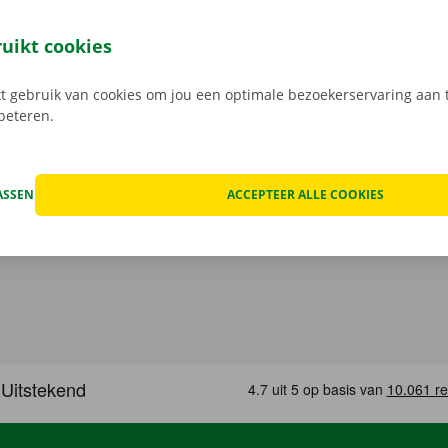
at van het voertuig en overlopen we onze transparante prij
open, kan het voorkomen dat je huurwagen onderweg een te
ruikt cookies
at geval staat er 24/7 assistentie en pechverhelping voor je k
rtrek je zorgeloos op pad met je huurauto.
 gebruik van cookies om jou een optimale bezoekerservaring aan t
rbeteren.
ASSEN
ACCEPTEER ALLE COOKIES