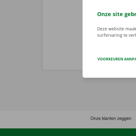
volledige sta
er niet op h
Onze site geb
vertoont. In d
Europa. Zo ve
Deze website maakt
surfervaring te ve
VOORKEUREN AANP