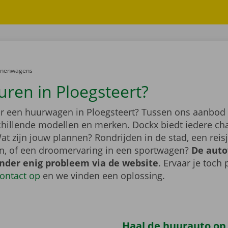
er:
onenwagens
uren in Ploegsteert?
r een huurwagen in Ploegsteert? Tussen ons aanbod 
schillende modellen en merken. Dockx biedt iedere ch
at zijn jouw plannen? Rondrijden in de stad, een rei
n, of een droomervaring in een sportwagen?
De auto
onder enig probleem via de website
. Ervaar je toch
ontact op
en we vinden een oplossing.
Haal de huurauto op b