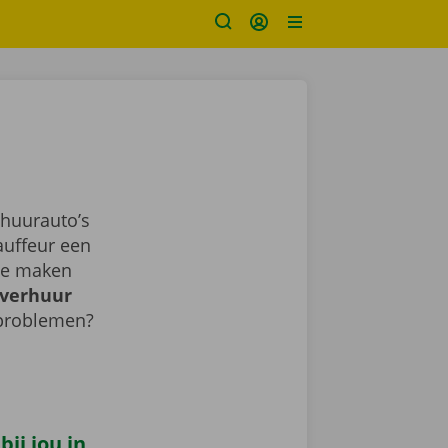
huurauto’s
auffeur een
sje maken
verhuur
 problemen?
ij jou in