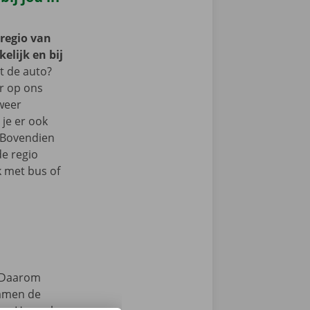
 regio van
elijk en bij
 de auto?
er op ons
 weer
je er ook
 Bovendien
de regio
k met bus of
Daarom
samen de