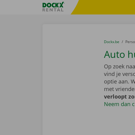
Ga naar inhoud
Taalselectie overslaan
Fratello DEMO
U bevindt zich hi
van
Dockx.be
naar
Pers
Auto h
Op zoek naa
vind je ver
optie aan. W
met vriende
verloopt z
Neem dan c