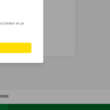
zen. Hoewel we
chnische fout
laar: in heel
e bieden en je