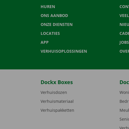
HUREN
CON
ONS AANBOD
VEE
ONZE DIENSTEN
NIE
LOCATIES
CAD
APP
JOBS
VERHUISOPLOSSINGEN
OVE
Dockx Boxes
Doc
Verhuisdozen
Woni
Verhuismateriaal
Bedr
Verhuispakketten
Meub
Seni
Verh