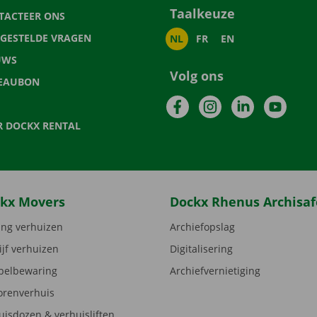
Taalkeuze
TACTEER ONS
LGESTELDE VRAGEN
NL
FR
EN
UWS
Volg ons
EAUBON
Facebook
Instagram
LinkedIn
YouTu
R DOCKX RENTAL
kx Movers
Dockx Rhenus Archisaf
ng verhuizen
Archiefopslag
ijf verhuizen
Digitalisering
elbewaring
Archiefvernietiging
orenverhuis
uisdozen & verhuisliften