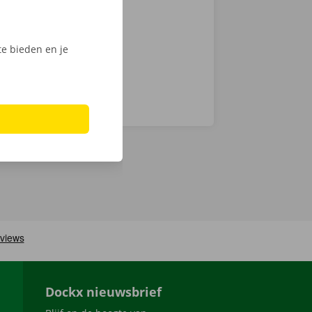
men ook 24/7
e bieden en je
Dockx nieuwsbrief