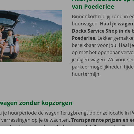
van Poederlee
Binnenkort rijd jij rond in 
huurwagen.
Haal je wagen
Dockx Service Shop in de 
Poederlee
. Lekker gemakkel
bereikbaar voor jou. Haal 
op met het openbaar vervoer
je eigen wagen. We voorzie
parkeermogelijkheden tijde
huurtermijn.
wagen zonder kopzorgen
 je huurperiode de wagen terugbrengt op onze locatie in P
 verrassingen op je te wachten.
Transparante prijzen en e
 service dragen we hoog in het vaandel.
Daarom bekijken 