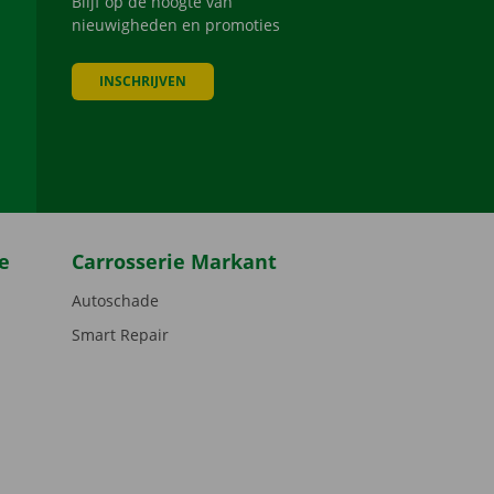
Blijf op de hoogte van
nieuwigheden en promoties
INSCHRIJVEN
be
e
Carrosserie Markant
Autoschade
Smart Repair