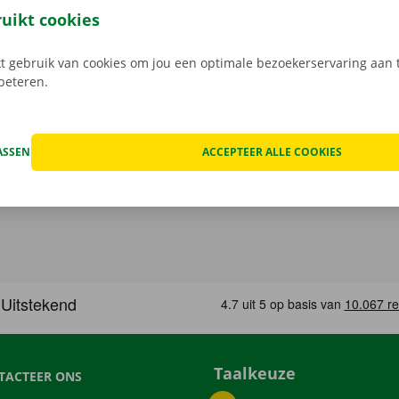
n de schade aan de auto. Je geniet bij technische proble
ruikt cookies
ping binnen heel Europa. Zo geraak je altijd veilig thuis.
 gebruik van cookies om jou een optimale bezoekerservaring aan t
rbeteren.
ASSEN
ACCEPTEER ALLE COOKIES
Taalkeuze
TACTEER ONS