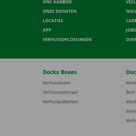
ONS AANBOD
VEE
ONZE DIENSTEN
NIE
LOCATIES
CAD
APP
JOBS
VERHUISOPLOSSINGEN
OVE
Dockx Boxes
Doc
Verhuisdozen
Woni
Verhuismateriaal
Bedr
Verhuispakketten
Meub
Seni
Verh