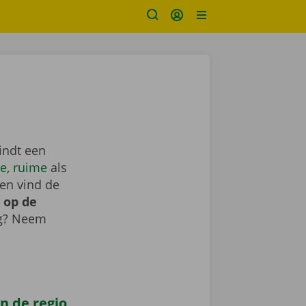
indt een
e
,
ruime
als
en vind de
 op de
ig? Neem
n de regio