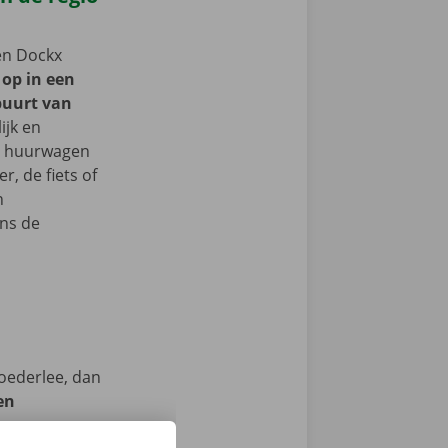
een Dockx
 op in een
buurt van
ijk en
je huurwagen
, de fiets of
n
ns de
oederlee, dan
en
we op