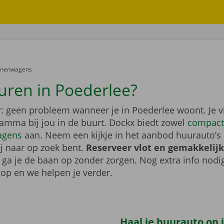
er:
onenwagens
uren in Poederlee?
: geen probleem wanneer je in Poederlee woont. Je v
gamma bij jou in de buurt. Dockx biedt zowel
compact
agens
aan. Neem een kijkje in het aanbod huurauto’s 
ij naar op zoek bent.
Reserveer vlot en gemakkelijk
o ga je de baan op zonder zorgen. Nog extra info nod
op en we helpen je verder.
Haal je huurauto op i