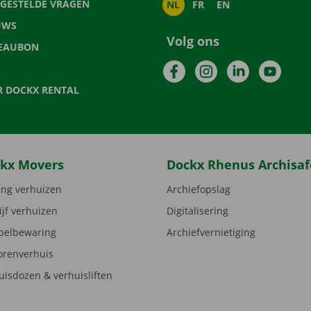
LGESTELDE VRAGEN
NL
FR
EN
UWS
Volg ons
EAUBON
Facebook
Instagram
LinkedIn
YouTu
R DOCKX RENTAL
kx Movers
Dockx Rhenus Archisaf
ng verhuizen
Archiefopslag
ijf verhuizen
Digitalisering
elbewaring
Archiefvernietiging
orenverhuis
uisdozen & verhuisliften