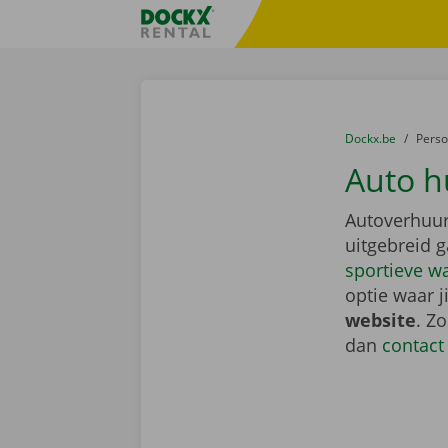
Ga naar inhoud
Taalselectie overslaan
Fratello DEMO
U bevindt zich hi
van
Dockx.be
naar
Pers
Auto h
Autoverhuur
uitgebreid 
sportieve w
optie waar j
website
. Z
dan
contact