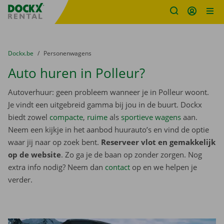
Fratello DEMO
Ga naar inhoud
Taalselectie overslaan
U bevindt zich hier:
van
Dockx.be
naar
Personenwagens
Auto huren in Polleur?
Autoverhuur: geen probleem wanneer je in Polleur woont.
Je vindt een uitgebreid gamma bij jou in de buurt. Dockx
biedt zowel
compacte
,
ruime
als
sportieve wagens
aan.
Neem een kijkje in het aanbod huurauto’s en vind de optie
waar jij naar op zoek bent.
Reserveer vlot en gemakkelijk
op de website
. Zo ga je de baan op zonder zorgen. Nog
extra info nodig? Neem dan
contact
op en we helpen je
verder.