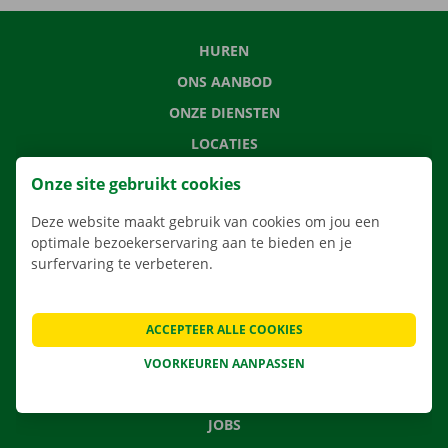
HUREN
ONS AANBOD
ONZE DIENSTEN
LOCATIES
APP
Onze site gebruikt cookies
VERHUISOPLOSSINGEN
Deze website maakt gebruik van cookies om jou een
optimale bezoekerservaring aan te bieden en je
surfervaring te verbeteren.
CONTACTEER ONS
ACCEPTEER ALLE COOKIES
VEELGESTELDE VRAGEN
NIEUWS
VOORKEUREN AANPASSEN
CADEAUBON
JOBS