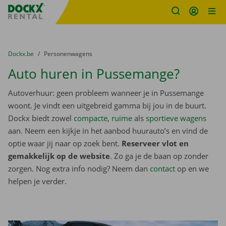
Fratello DEMO
Ga naar inhoud
Taalselectie overslaan
U bevindt zich hier:
van
Dockx.be
naar
Personenwagens
Auto huren in Pussemange?
Autoverhuur: geen probleem wanneer je in Pussemange
woont. Je vindt een uitgebreid gamma bij jou in de buurt.
Dockx biedt zowel
compacte
,
ruime
als
sportieve wagens
aan. Neem een kijkje in het aanbod huurauto’s en vind de
optie waar jij naar op zoek bent.
Reserveer vlot en
gemakkelijk op de website
. Zo ga je de baan op zonder
zorgen. Nog extra info nodig? Neem dan
contact
op en we
helpen je verder.