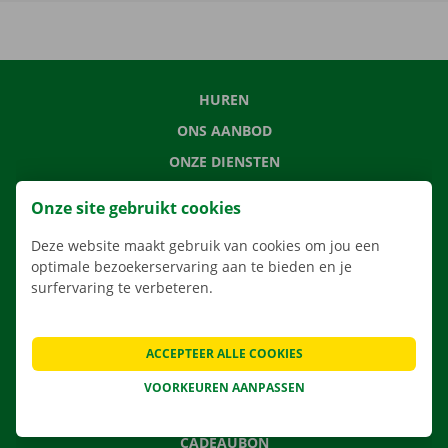
HUREN
ONS AANBOD
ONZE DIENSTEN
LOCATIES
Onze site gebruikt cookies
APP
Deze website maakt gebruik van cookies om jou een
VERHUISOPLOSSINGEN
optimale bezoekerservaring aan te bieden en je
surfervaring te verbeteren.
CONTACTEER ONS
ACCEPTEER ALLE COOKIES
VEELGESTELDE VRAGEN
VOORKEUREN AANPASSEN
NIEUWS
CADEAUBON