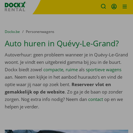
Fratello DEMO
Ga naar inhoud
Taalselectie overslaan
U bevindt zich hier:
van
Dockx.be
naar
Personenwagens
Auto huren in Quévy-Le-Grand?
Autoverhuur: geen probleem wanneer je in Quévy-Le-Grand
woont. Je vindt een uitgebreid gamma bij jou in de buurt.
Dockx biedt zowel
compacte
,
ruime
als
sportieve wagens
aan. Neem een kijkje in het aanbod huurauto’s en vind de
optie waar jij naar op zoek bent.
Reserveer vlot en
gemakkelijk op de website
. Zo ga je de baan op zonder
zorgen. Nog extra info nodig? Neem dan
contact
op en we
helpen je verder.