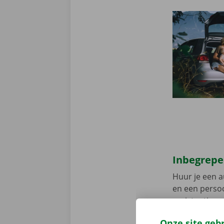
Inbegrepe
Huur je een a
en een persoo
assistentie e
fout heeft.
Zo
Onze site geb