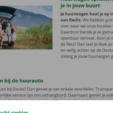
je in jouw buurt
Je huurwagen haal je op i
van Recht
. We hebben goe
over waar we onze locaties 
Daardoor bereik je ze gemak
openbaar vervoer. Kom je m
de fiets? Dan laat je deze 
en veilig achter op de Dockx
zolang je jouw huurwagen g
n bij de huurauto
uto bij Dockx? Dan geniet je van enkele voordelen. Transpar
nlijke service zijn ons uithangbord. Daarnaast geniet je oo
n pechverhelping binnen heel Europa indien je huurwagen e
 rij je zonder zorgen rond in je huurauto
.
ruikt cookies