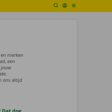
n en merken
tad, een
 jouw
ekt.
 ons altijd
 Dat doe