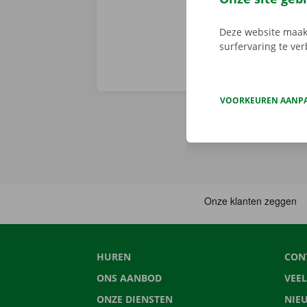
Deze website maakt
surfervaring te ve
VOORKEUREN AANP
HUREN
CON
ONS AANBOD
VEE
ONZE DIENSTEN
NIE