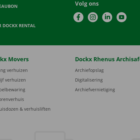
Volg ons
EAUBON
Facebook
Instagram
LinkedIn
YouTu
R DOCKX RENTAL
kx Movers
Dockx Rhenus Archisaf
ng verhuizen
Archiefopslag
ijf verhuizen
Digitalisering
elbewaring
Archiefvernietiging
orenverhuis
uisdozen & verhuisliften