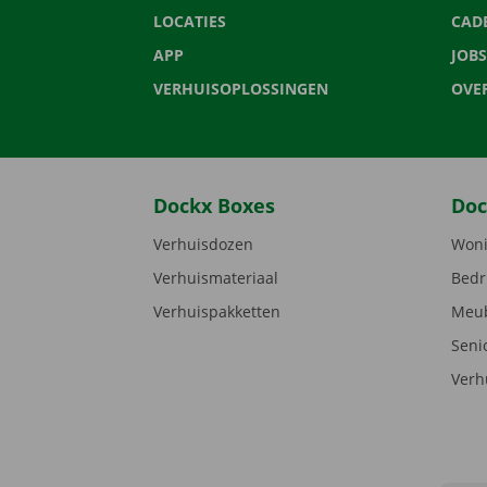
LOCATIES
CAD
APP
JOBS
VERHUISOPLOSSINGEN
OVE
Dockx Boxes
Doc
Verhuisdozen
Woni
Verhuismateriaal
Bedr
Verhuispakketten
Meub
Seni
Verh