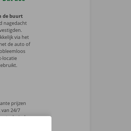
n de buurt
d nagedacht
vestigden.
kelijk via het
et de auto of
probleemloos
-locatie
ebruikt.
ante prijzen
k van 24/7
en technische