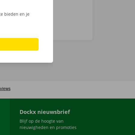
e bieden en je
Dockx nieuwsbrief
Blijf op de hoogte van
nieuwigheden en promoties