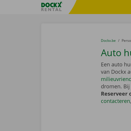
Ga naar inhoud
Taalselectie overslaan
Fratello DEMO
U bevindt zich hi
van
Dockx.be
naar
Pers
Auto h
Een auto hu
van Dockx a
milieuvriend
dromen. Bij
Reserveer 
contacteren