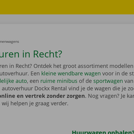
er:
onenwagens
uren in Recht?
ren in Recht? Ontdek het groot assortiment modelle
utoverhuur. Een
kleine wendbare wagen
voor in de s
elijke auto
, een
ruime minibus
of de
sportwagen
van
 autoverhuur Dockx Rental vind je de wagen die je zo
online en vertrek zonder zorgen
. Nog vragen? Je kan
, wij helpen je graag verder.
Huurwagen ophalen?