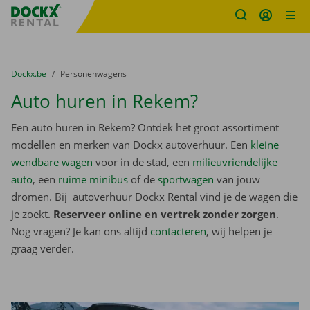
Fratello DEMO
Ga naar inhoud
Taalselectie overslaan
U bevindt zich hier:
van
Dockx.be
naar
Personenwagens
Auto huren in Rekem?
Een auto huren in Rekem? Ontdek het groot assortiment
modellen en merken van Dockx autoverhuur. Een
kleine
wendbare wagen
voor in de stad, een
milieuvriendelijke
auto
, een
ruime minibus
of de
sportwagen
van jouw
dromen. Bij autoverhuur Dockx Rental vind je de wagen die
je zoekt.
Reserveer online en vertrek zonder zorgen
.
Nog vragen? Je kan ons altijd
contacteren
, wij helpen je
graag verder.