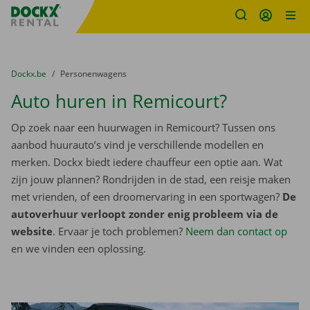
Fratello DEMO
Ga naar inhoud
Taalselectie overslaan
U bevindt zich hier:
van
Dockx.be
naar
Personenwagens
Auto huren in Remicourt?
Op zoek naar een huurwagen in Remicourt? Tussen ons
aanbod huurauto’s vind je verschillende modellen en
merken. Dockx biedt iedere chauffeur een optie aan. Wat
zijn jouw plannen? Rondrijden in de stad, een reisje maken
met vrienden, of een droomervaring in een sportwagen?
De
autoverhuur verloopt zonder enig probleem via de
website
. Ervaar je toch problemen?
Neem dan contact op
en we vinden een oplossing.