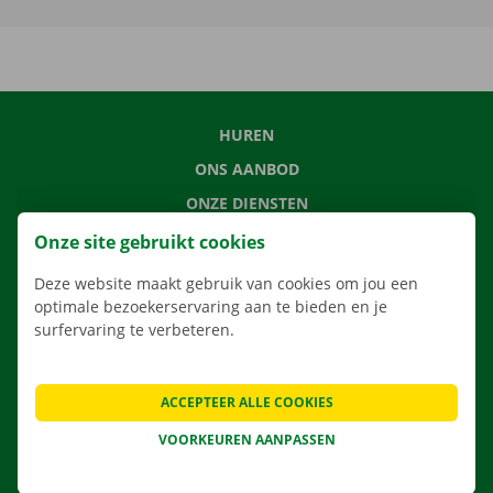
HUREN
ONS AANBOD
ONZE DIENSTEN
LOCATIES
Onze site gebruikt cookies
APP
Deze website maakt gebruik van cookies om jou een
VERHUISOPLOSSINGEN
optimale bezoekerservaring aan te bieden en je
surfervaring te verbeteren.
ACCEPTEER ALLE COOKIES
CONTACTEER ONS
VOORKEUREN AANPASSEN
VEELGESTELDE VRAGEN
NIEUWS