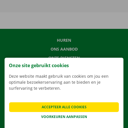
HUREN
ONS AANBOD
ONZE DIENSTEN
Onze site gebruikt cookies
LOCATIES
APP
Deze website maakt gebruik van cookies om jou een
optimale bezoekerservaring aan te bieden en je
VERHUISOPLOSSINGEN
surfervaring te verbeteren.
ACCEPTEER ALLE COOKIES
CONTACTEER ONS
VOORKEUREN AANPASSEN
VEELGESTELDE VRAGEN