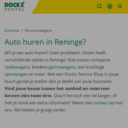
Fratello DEMO
Ga naar inhoud
Taalselectie overslaan
U bevindt zich hier:
van
Dockx.be
naar
Personenwagens
Auto huren in Reninge?
Wil je een auto huren? Geen probleem. Dockx heeft
verschillende opties in Reninge. Kies tussen compacte
stadswagens
, bredere
gezinswagens
, een krachtige
sportwagen
en meer. Met een Dockx Service Shop in jouw
buurt geniet je sneller dan je denkt van jouw huurauto.
Vind jouw keuze tussen het aanbod en reserveer
binnen één-twee-drie
. Duurt het toch een tel langer, of
heb je nood aan extra informatie? Neem dan
contact
op met
ons. We helpen je graag verder.