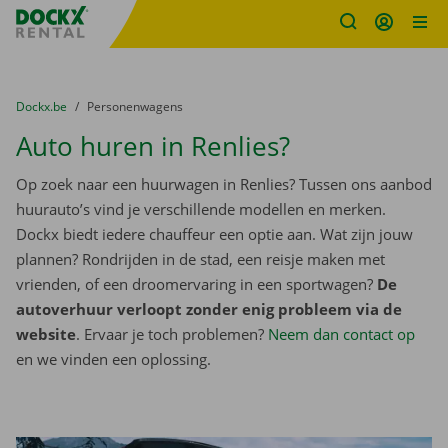
Fratello DEMO
Ga naar inhoud
Taalselectie overslaan
U bevindt zich hier:
van
Dockx.be
naar
Personenwagens
Auto huren in Renlies?
Op zoek naar een huurwagen in Renlies? Tussen ons aanbod
huurauto’s vind je verschillende modellen en merken.
Dockx biedt iedere chauffeur een optie aan. Wat zijn jouw
plannen? Rondrijden in de stad, een reisje maken met
vrienden, of een droomervaring in een sportwagen?
De
autoverhuur verloopt zonder enig probleem via de
website
. Ervaar je toch problemen?
Neem dan contact op
en we vinden een oplossing.