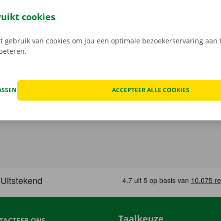
open, kan het voorkomen dat je huurwagen onderweg een te
at geval staat er 24/7 assistentie en pechverhelping voor je k
ruikt cookies
rtrek je zorgeloos op pad met je huurauto.
 gebruik van cookies om jou een optimale bezoekerservaring aan t
rbeteren.
ASSEN
ACCEPTEER ALLE COOKIES
Taalkeuze
TACTEER ONS