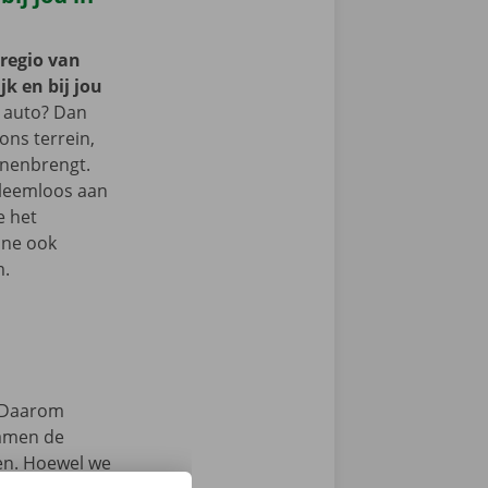
 regio van
k en bij jou
 auto? Dan
 ons terrein,
nnenbrengt.
bleemloos aan
e het
nne ook
m.
Daarom
samen de
zen. Hoewel we