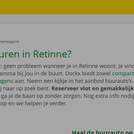
er:
onenwagens
uren in Retinne?
: geen probleem wanneer je in Retinne woont. Je vin
gamma bij jou in de buurt. Dockx biedt zowel
compact
agens
aan. Neem een kijkje in het aanbod huurauto’s 
ij naar op zoek bent.
Reserveer vlot en gemakkelijk
o ga je de baan op zonder zorgen. Nog extra info nod
op en we helpen je verder.
Haal de huurauto op b