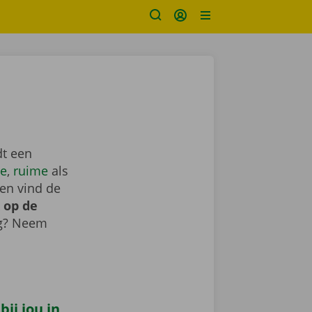
dt een
e
,
ruime
als
en vind de
 op de
ig? Neem
ij jou in