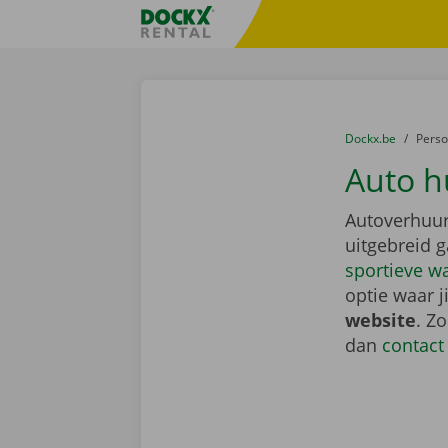
Ga naar inhoud
Taalselectie overslaan
Fratello DEMO
U bevindt zich hi
van
Dockx.be
naar
Pers
Auto h
Autoverhuur
uitgebreid 
sportieve w
optie waar j
website
. Z
dan
contact