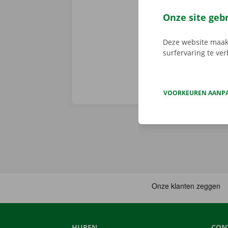
er niet op h
vertoont. In d
Onze site geb
Europa. Zo ve
Deze website maakt
surfervaring te ve
VOORKEUREN AANP
HUREN
CON