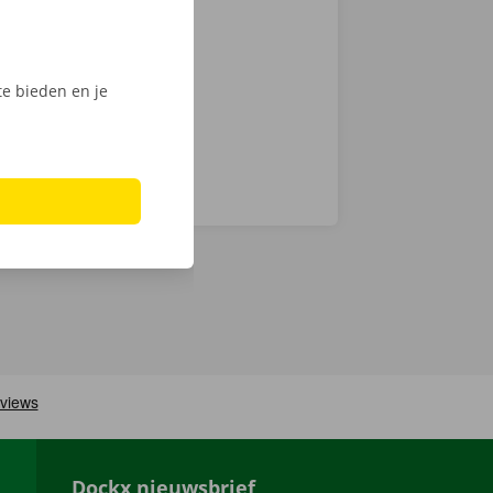
chnische fout
laar: in heel
e bieden en je
Dockx nieuwsbrief