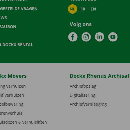
LGESTELDE VRAGEN
NL
FR
EN
UWS
Volg ons
EAUBON
Facebook
Instagram
LinkedIn
YouTu
R DOCKX RENTAL
kx Movers
Dockx Rhenus Archisaf
ng verhuizen
Archiefopslag
ijf verhuizen
Digitalisering
elbewaring
Archiefvernietiging
orenverhuis
uisdozen & verhuisliften