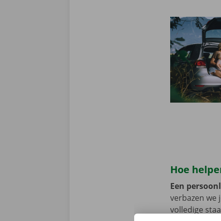
Hoe helpen
Een persoonli
verbazen we 
volledige sta