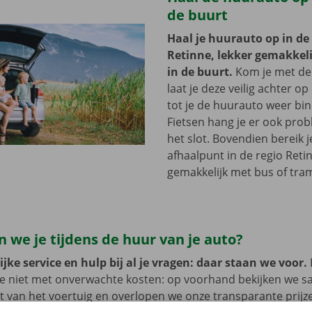
de buurt
Haal je huurauto op in de
Retinne, lekker gemakkelij
in de buurt.
Kom je met de
laat je deze veilig achter op
tot je de huurauto weer bi
Fietsen hang je er ook pro
het slot. Bovendien bereik j
afhaalpunt in de regio Reti
gemakkelijk met bus of tra
 we je tijdens de huur van je auto?
jke service en hulp bij al je vragen: daar staan we voor.
je niet met onverwachte kosten: op voorhand bekijken we 
at van het voertuig en overlopen we onze transparante prij