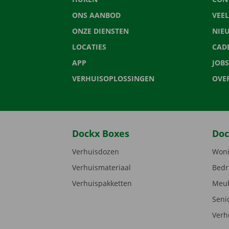
ONS AANBOD
VEE
ONZE DIENSTEN
NIE
LOCATIES
CAD
APP
JOBS
VERHUISOPLOSSINGEN
OVE
Dockx Boxes
Doc
Verhuisdozen
Woni
Verhuismateriaal
Bedr
Verhuispakketten
Meub
Seni
Verh