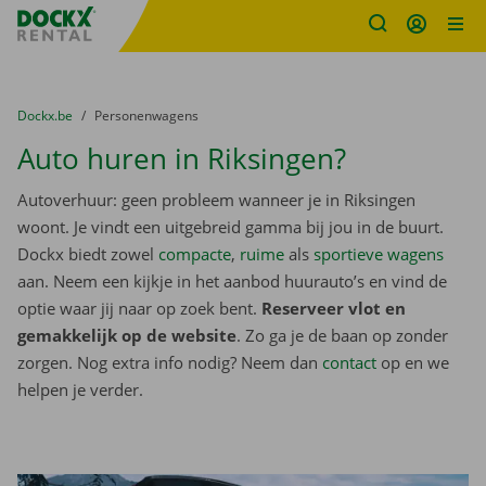
Fratello DEMO
Ga naar inhoud
Taalselectie overslaan
U bevindt zich hier:
van
Dockx.be
naar
Personenwagens
Auto huren in Riksingen?
Autoverhuur: geen probleem wanneer je in Riksingen
woont. Je vindt een uitgebreid gamma bij jou in de buurt.
Dockx biedt zowel
compacte
,
ruime
als
sportieve wagens
aan. Neem een kijkje in het aanbod huurauto’s en vind de
optie waar jij naar op zoek bent.
Reserveer vlot en
gemakkelijk op de website
. Zo ga je de baan op zonder
zorgen. Nog extra info nodig? Neem dan
contact
op en we
helpen je verder.