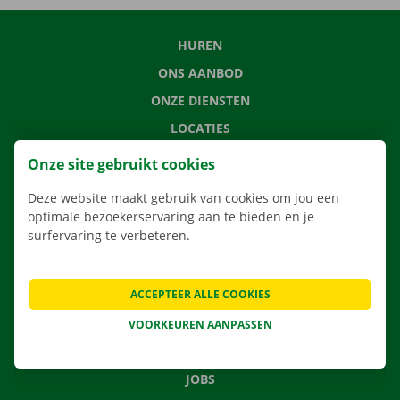
HUREN
ONS AANBOD
ONZE DIENSTEN
LOCATIES
APP
Onze site gebruikt cookies
VERHUISOPLOSSINGEN
Deze website maakt gebruik van cookies om jou een
optimale bezoekerservaring aan te bieden en je
surfervaring te verbeteren.
CONTACTEER ONS
ACCEPTEER ALLE COOKIES
VEELGESTELDE VRAGEN
NIEUWS
VOORKEUREN AANPASSEN
CADEAUBON
JOBS