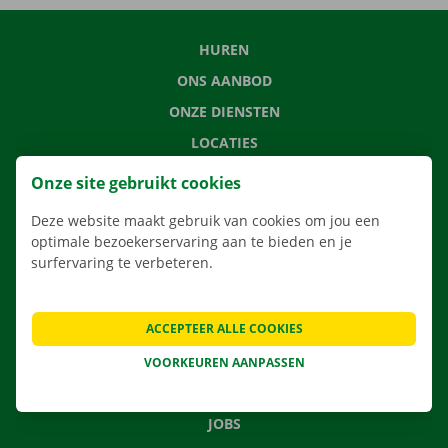
HUREN
ONS AANBOD
ONZE DIENSTEN
LOCATIES
APP
Onze site gebruikt cookies
VERHUISOPLOSSINGEN
Deze website maakt gebruik van cookies om jou een
optimale bezoekerservaring aan te bieden en je
surfervaring te verbeteren.
CONTACTEER ONS
ACCEPTEER ALLE COOKIES
VEELGESTELDE VRAGEN
NIEUWS
VOORKEUREN AANPASSEN
CADEAUBON
JOBS