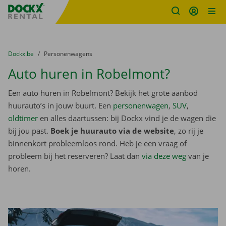
Fratello DEMO
Ga naar inhoud
Taalselectie overslaan
U bevindt zich hier:
van
Dockx.be
naar
Personenwagens
Auto huren in Robelmont?
Een auto huren in Robelmont? Bekijk het grote aanbod
huurauto’s in jouw buurt. Een
personenwagen
,
SUV
,
oldtimer
en alles daartussen: bij Dockx vind je de wagen die
bij jou past.
Boek je huurauto via de website
, zo rij je
binnenkort probleemloos rond. Heb je een vraag of
probleem bij het reserveren? Laat dan
via deze weg
van je
horen.