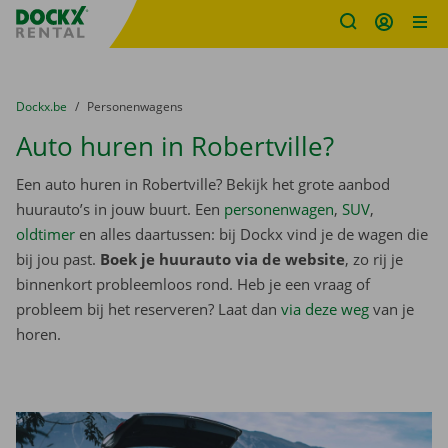
Fratello DEMO
Ga naar inhoud
Taalselectie overslaan
U bevindt zich hier:
van
Dockx.be
naar
Personenwagens
Auto huren in Robertville?
Een auto huren in Robertville? Bekijk het grote aanbod
huurauto’s in jouw buurt. Een
personenwagen
,
SUV
,
oldtimer
en alles daartussen: bij Dockx vind je de wagen die
bij jou past.
Boek je huurauto via de website
, zo rij je
binnenkort probleemloos rond. Heb je een vraag of
probleem bij het reserveren? Laat dan
via deze weg
van je
horen.