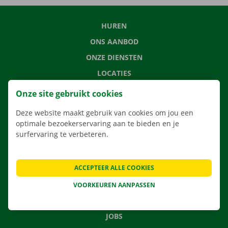
HUREN
ONS AANBOD
ONZE DIENSTEN
LOCATIES
APP
Onze site gebruikt cookies
VERHUISOPLOSSINGEN
Deze website maakt gebruik van cookies om jou een
optimale bezoekerservaring aan te bieden en je
surfervaring te verbeteren.
CONTACTEER ONS
ACCEPTEER ALLE COOKIES
VEELGESTELDE VRAGEN
NIEUWS
VOORKEUREN AANPASSEN
CADEAUBON
JOBS