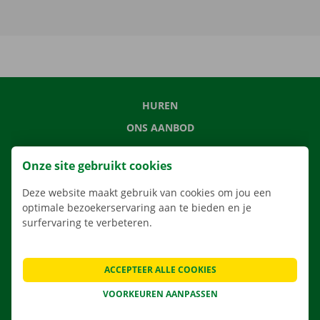
HUREN
ONS AANBOD
ONZE DIENSTEN
Onze site gebruikt cookies
LOCATIES
Deze website maakt gebruik van cookies om jou een
APP
optimale bezoekerservaring aan te bieden en je
VERHUISOPLOSSINGEN
surfervaring te verbeteren.
ACCEPTEER ALLE COOKIES
CONTACTEER ONS
VOORKEUREN AANPASSEN
VEELGESTELDE VRAGEN