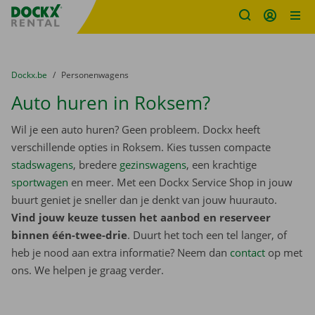
Fratello DEMO
Ga naar inhoud
Taalselectie overslaan
U bevindt zich hier:
van
Dockx.be
naar
Personenwagens
Auto huren in Roksem?
Wil je een auto huren? Geen probleem. Dockx heeft
verschillende opties in Roksem. Kies tussen compacte
stadswagens
, bredere
gezinswagens
, een krachtige
sportwagen
en meer. Met een Dockx Service Shop in jouw
buurt geniet je sneller dan je denkt van jouw huurauto.
Vind jouw keuze tussen het aanbod en reserveer
binnen één-twee-drie
. Duurt het toch een tel langer, of
heb je nood aan extra informatie? Neem dan
contact
op met
ons. We helpen je graag verder.