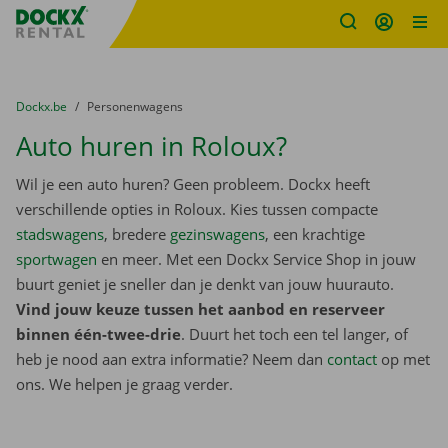
Fratello DEMO
Ga naar inhoud
Taalselectie overslaan
U bevindt zich hier:
van
Dockx.be
naar
Personenwagens
Auto huren in Roloux?
Wil je een auto huren? Geen probleem. Dockx heeft
verschillende opties in Roloux. Kies tussen compacte
stadswagens
, bredere
gezinswagens
, een krachtige
sportwagen
en meer. Met een Dockx Service Shop in jouw
buurt geniet je sneller dan je denkt van jouw huurauto.
Vind jouw keuze tussen het aanbod en reserveer
binnen één-twee-drie
. Duurt het toch een tel langer, of
heb je nood aan extra informatie? Neem dan
contact
op met
ons. We helpen je graag verder.