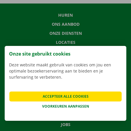
HUREN
ONS AANBOD
ONZE DIENSTEN
LOCATIES
APP
Onze site gebruikt cookies
VERHUISOPLOSSINGEN
Deze website maakt gebruik van cookies om jou een
optimale bezoekerservaring aan te bieden en je
surfervaring te verbeteren.
CONTACTEER ONS
ACCEPTEER ALLE COOKIES
VEELGESTELDE VRAGEN
NIEUWS
VOORKEUREN AANPASSEN
CADEAUBON
JOBS