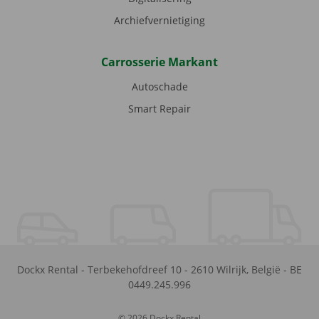
Archiefvernietiging
Carrosserie Markant
Autoschade
Smart Repair
Dockx Rental
-
Terbekehofdreef 10
-
2610
Wilrijk
,
België
-
BE
0449.245.996
© 2026 Dockx Rental