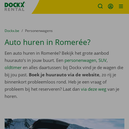
Fratello DEMO
Ga naar inhoud
Taalselectie overslaan
U bevindt zich hier:
van
Dockx.be
naar
Personenwagens
Auto huren in Romerée?
Een auto huren in Romerée? Bekijk het grote aanbod
huurauto’s in jouw buurt. Een
personenwagen
,
SUV
,
oldtimer
en alles daartussen: bij Dockx vind je de wagen die
bij jou past.
Boek je huurauto via de website
, zo rij je
binnenkort probleemloos rond. Heb je een vraag of
probleem bij het reserveren? Laat dan
via deze weg
van je
horen.