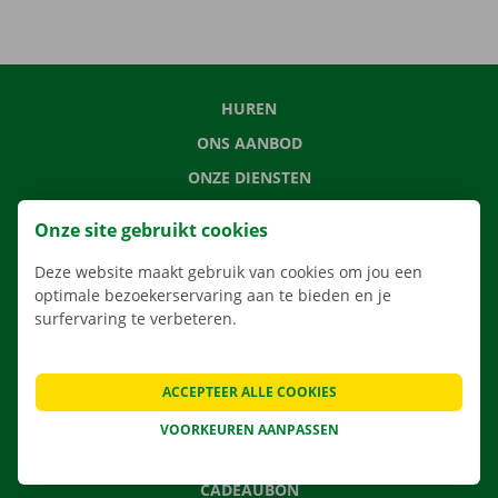
HUREN
ONS AANBOD
ONZE DIENSTEN
LOCATIES
Onze site gebruikt cookies
APP
Deze website maakt gebruik van cookies om jou een
VERHUISOPLOSSINGEN
optimale bezoekerservaring aan te bieden en je
surfervaring te verbeteren.
CONTACTEER ONS
ACCEPTEER ALLE COOKIES
VEELGESTELDE VRAGEN
VOORKEUREN AANPASSEN
NIEUWS
CADEAUBON