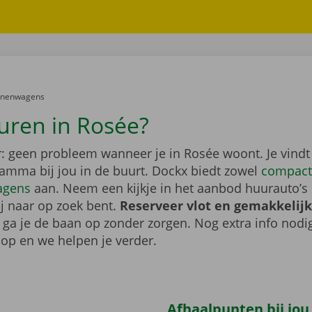
er:
onenwagens
uren in Rosée?
: geen probleem wanneer je in Rosée woont. Je vindt
gamma bij jou in de buurt. Dockx biedt zowel
compact
agens
aan. Neem een kijkje in het aanbod huurauto’s 
ij naar op zoek bent.
Reserveer vlot en gemakkelijk
o ga je de baan op zonder zorgen. Nog extra info nod
op en we helpen je verder.
Afhaalpunten bij jou