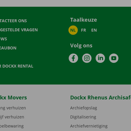
Taalkeuze
TACTEER ONS
LGESTELDE VRAGEN
NL
FR
EN
UWS
Volg ons
EAUBON
Facebook
Instagram
LinkedIn
YouTu
R DOCKX RENTAL
kx Movers
Dockx Rhenus Archisaf
ng verhuizen
Archiefopslag
ijf verhuizen
Digitalisering
elbewaring
Archiefvernietiging