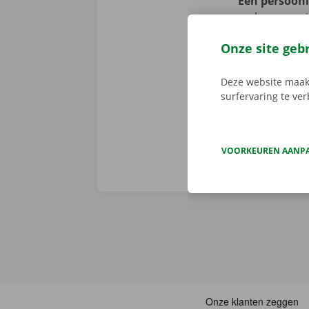
Een persoonli
verbazen we 
volledige sta
Onze site geb
er niet op h
vertoont. In d
Deze website maakt
Europa. Zo ve
surfervaring te ve
VOORKEUREN AANP