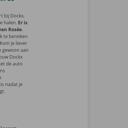
 bij Dockx,
te halen.
Er is
 van Rosée
.
k te bereiken
Kom je liever
an gewoon aan
 jouw Dockx
et de auto
ons
e
s nadat je
gt.