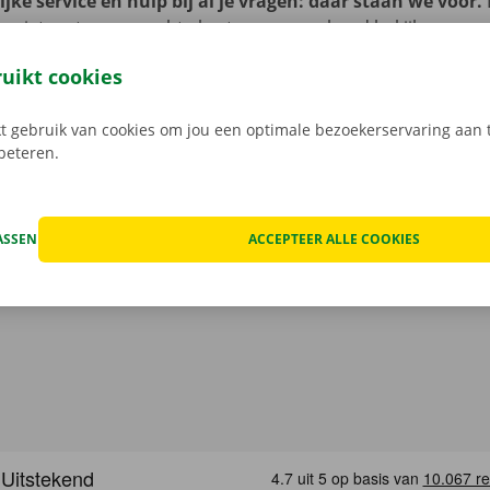
jke service en hulp bij al je vragen: daar staan we voor.
je niet met onverwachte kosten: op voorhand bekijken we 
at van het voertuig en overlopen we onze transparante prij
ruikt cookies
open, kan het voorkomen dat je huurwagen onderweg een te
at geval staat er 24/7 assistentie en pechverhelping voor je k
 gebruik van cookies om jou een optimale bezoekerservaring aan t
rtrek je zorgeloos op pad met je huurauto.
rbeteren.
ASSEN
ACCEPTEER ALLE COOKIES