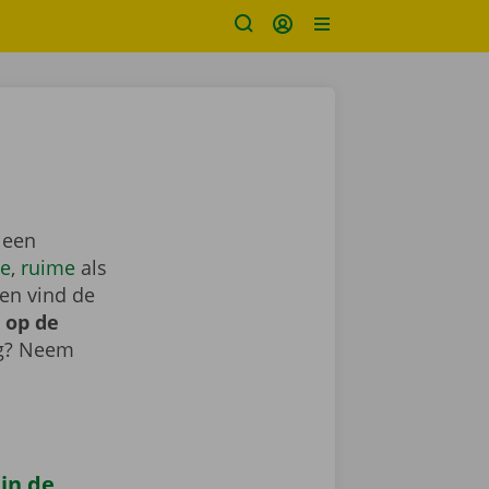
 een
e
,
ruime
als
en vind de
 op de
ig? Neem
 in de