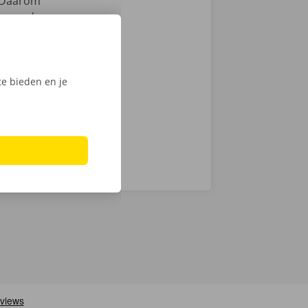
Daarom
samen de
zen. Hoewel we
chnische fout
laar: in heel
e bieden en je