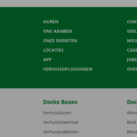
HUREN
CON
ONS AANBOD
VEE
ONZE DIENSTEN
NIE
LOCATIES
CAD
APP
JOBS
VERHUISOPLOSSINGEN
OVE
Dockx Boxes
Doc
Verhuisdozen
Woni
Verhuismateriaal
Bedr
Verhuispakketten
Meub