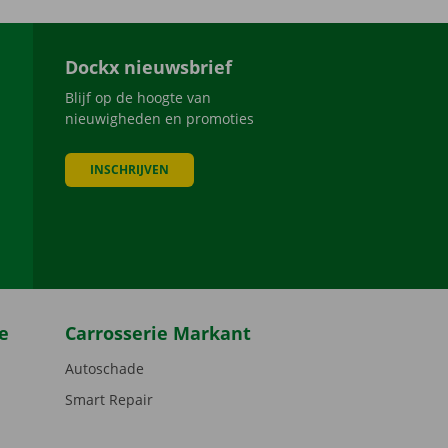
Dockx nieuwsbrief
Blijf op de hoogte van
nieuwigheden en promoties
INSCHRIJVEN
be
e
Carrosserie Markant
Autoschade
Smart Repair