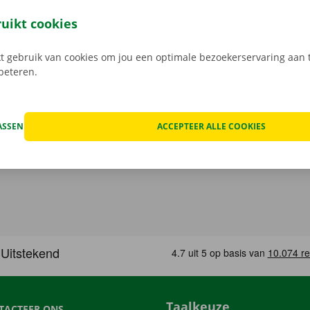
open, kan het voorkomen dat je huurwagen onderweg een te
at geval staat er 24/7 assistentie en pechverhelping voor je k
ruikt cookies
rtrek je zorgeloos op pad met je huurauto.
 gebruik van cookies om jou een optimale bezoekerservaring aan t
rbeteren.
ASSEN
ACCEPTEER ALLE COOKIES
Taalkeuze
TACTEER ONS