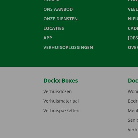
ONS AANBOD
VEE
ONZE DIENSTEN
NIE
LOCATIES
CAD
APP
JOBS
VERHUISOPLOSSINGEN
OVE
Dockx Boxes
Doc
Verhuisdozen
Woni
Verhuismateriaal
Bedr
Verhuispakketten
Meub
Seni
Verh