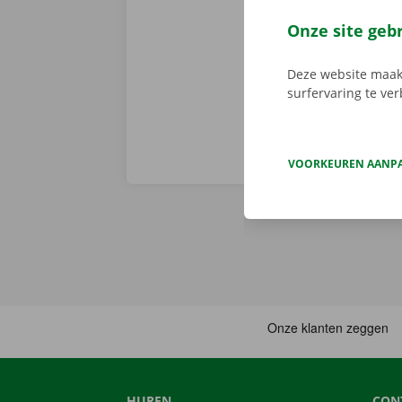
er niet op h
vertoont. In d
Onze site geb
Europa. Zo ve
Deze website maakt
surfervaring te ve
VOORKEUREN AANP
HUREN
CON