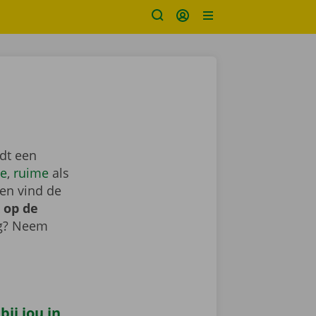
dt een
e
,
ruime
als
en vind de
 op de
ig? Neem
ij jou in