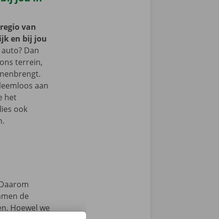
 regio van
jk en bij jou
 auto? Dan
 ons terrein,
nnenbrengt.
bleemloos aan
e het
lies ook
m.
Daarom
samen de
zen. Hoewel we