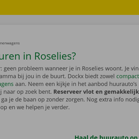
er:
onenwagens
uren in Roselies?
: geen probleem wanneer je in Roselies woont. Je vin
gamma bij jou in de buurt. Dockx biedt zowel
compact
agens
aan. Neem een kijkje in het aanbod huurauto’s 
ij naar op zoek bent.
Reserveer vlot en gemakkelijk
o ga je de baan op zonder zorgen. Nog extra info nod
op en we helpen je verder.
Haal de huurauto op b