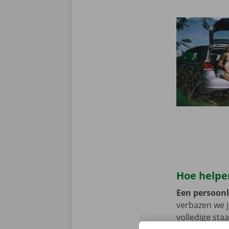
Hoe helpen
Een persoonli
verbazen we 
volledige sta