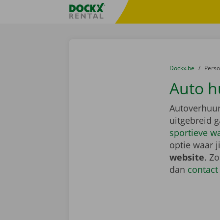
Ga naar inhoud
Taalselectie overslaan
Fratello DEMO
U bevindt zich hi
van
Dockx.be
naar
Pers
Auto h
Autoverhuur
uitgebreid 
sportieve w
optie waar j
website
. Z
dan
contact