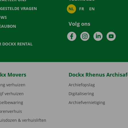
LGESTELDE VRAGEN
NL
FR
EN
UWS
Volg ons
EAUBON
Facebook
Instagram
LinkedIn
YouTu
R DOCKX RENTAL
kx Movers
Dockx Rhenus Archisaf
ng verhuizen
Archiefopslag
ijf verhuizen
Digitalisering
elbewaring
Archiefvernietiging
orenverhuis
uisdozen & verhuisliften