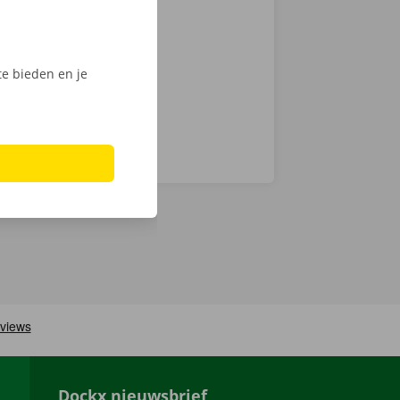
chnische fout
laar: in heel
e bieden en je
Dockx nieuwsbrief