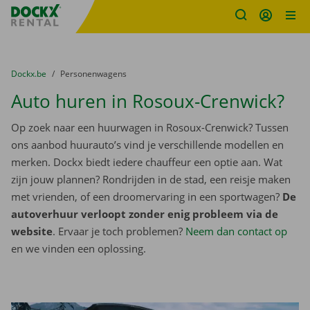
Fratello DEMO
Ga naar inhoud
Taalselectie overslaan
U bevindt zich hier:
van
Dockx.be
naar
Personenwagens
Auto huren in Rosoux-Crenwick?
Op zoek naar een huurwagen in Rosoux-Crenwick? Tussen
ons aanbod huurauto’s vind je verschillende modellen en
merken. Dockx biedt iedere chauffeur een optie aan. Wat
zijn jouw plannen? Rondrijden in de stad, een reisje maken
met vrienden, of een droomervaring in een sportwagen?
De
autoverhuur verloopt zonder enig probleem via de
website
. Ervaar je toch problemen?
Neem dan contact op
en we vinden een oplossing.