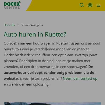
Fratello DEMO
Ga naar inhoud
Taalselectie overslaan
U bevindt zich hier:
van
Dockx.be
naar
Personenwagens
Auto huren in Ruette?
Op zoek naar een huurwagen in Ruette? Tussen ons aanbod
huurauto’s vind je verschillende modellen en merken.
Dockx biedt iedere chauffeur een optie aan. Wat zijn jouw
plannen? Rondrijden in de stad, een reisje maken met
vrienden, of een droomervaring in een sportwagen?
De
autoverhuur verloopt zonder enig probleem via de
website
. Ervaar je toch problemen?
Neem dan contact op
en we vinden een oplossing.