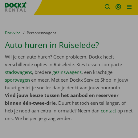
Fratello DEMO
Ga naar inhoud
Taalselectie overslaan
U bevindt zich hier:
van
Dockx.be
naar
Personenwagens
Auto huren in Ruiselede?
Wil je een auto huren? Geen probleem. Dockx heeft
verschillende opties in Ruiselede. Kies tussen compacte
stadswagens
, bredere
gezinswagens
, een krachtige
sportwagen
en meer. Met een Dockx Service Shop in jouw
buurt geniet je sneller dan je denkt van jouw huurauto.
Vind jouw keuze tussen het aanbod en reserveer
binnen één-twee-drie
. Duurt het toch een tel langer, of
heb je nood aan extra informatie? Neem dan
contact
op met
ons. We helpen je graag verder.