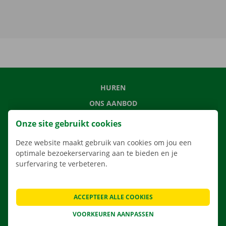
HUREN
ONS AANBOD
ONZE DIENSTEN
Onze site gebruikt cookies
LOCATIES
Deze website maakt gebruik van cookies om jou een
APP
optimale bezoekerservaring aan te bieden en je
surfervaring te verbeteren.
VERHUISOPLOSSINGEN
ACCEPTEER ALLE COOKIES
CONTACTEER ONS
VOORKEUREN AANPASSEN