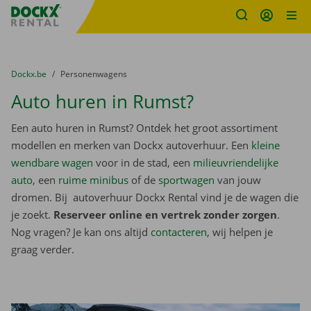
Fratello DEMO
Ga naar inhoud
Taalselectie overslaan
U bevindt zich hier:
van
Dockx.be
naar
Personenwagens
Auto huren in Rumst?
Een auto huren in Rumst? Ontdek het groot assortiment
modellen en merken van Dockx autoverhuur. Een
kleine
wendbare wagen
voor in de stad, een
milieuvriendelijke
auto
, een
ruime minibus
of de
sportwagen
van jouw
dromen. Bij autoverhuur Dockx Rental vind je de wagen die
je zoekt.
Reserveer online en vertrek zonder zorgen
.
Nog vragen? Je kan ons altijd
contacteren
, wij helpen je
graag verder.