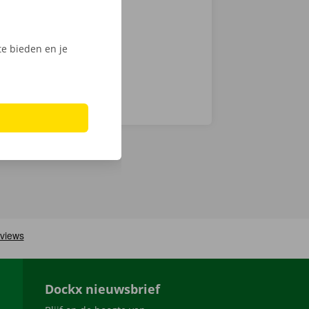
men ook 24/7
e bieden en je
Dockx nieuwsbrief