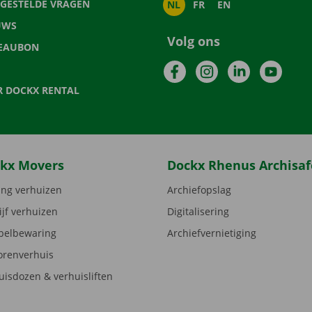
LGESTELDE VRAGEN
NL
FR
EN
UWS
Volg ons
EAUBON
Facebook
Instagram
LinkedIn
YouTu
R DOCKX RENTAL
kx Movers
Dockx Rhenus Archisaf
ng verhuizen
Archiefopslag
ijf verhuizen
Digitalisering
elbewaring
Archiefvernietiging
orenverhuis
uisdozen & verhuisliften