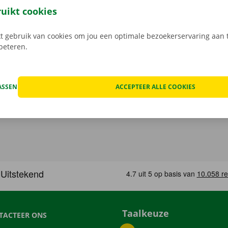
n de schade aan de auto. Je geniet bij technische proble
ruikt cookies
ping binnen heel Europa. Zo geraak je altijd veilig thuis.
 gebruik van cookies om jou een optimale bezoekerservaring aan t
rbeteren.
ASSEN
ACCEPTEER ALLE COOKIES
Taalkeuze
TACTEER ONS