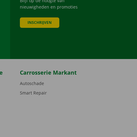
Blijf op de hoogte van
nieuwigheden en promoties
INSCHRIJVEN
be
e
Carrosserie Markant
Autoschade
Smart Repair