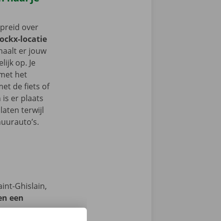
spreid over
Dockx-locatie
 haalt er jouw
ijk op. Je
 met het
t de fiets of
 is er plaats
aten terwijl
huurauto’s.
int-Ghislain,
en een
we op