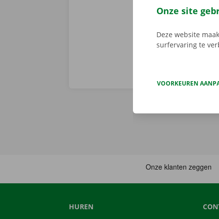
voorhand same
Onze site geb
van pechverhel
Deze website maakt
surfervaring te ve
VOORKEUREN AANP
HUREN
CON