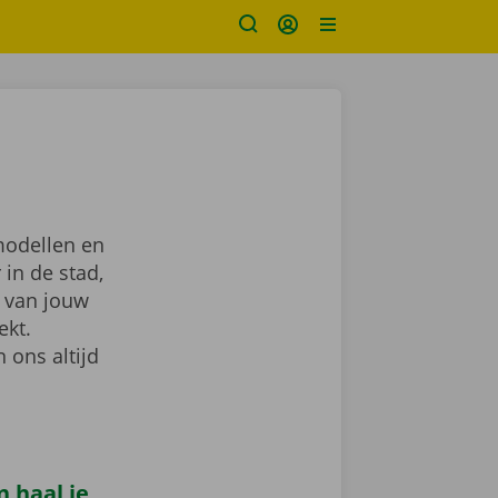
modellen en
 in de stad,
van jouw
ekt.
 ons altijd
n haal je