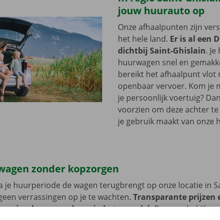
jouw huurauto op
Onze afhaalpunten zijn ver
het hele land.
Er is al een 
dichtbij Saint-Ghislain
. Je
huurwagen snel en gemakkel
bereikt het afhaalpunt vlot
openbaar vervoer. Kom je me
je persoonlijk voertuig? Dan
voorzien om deze achter te l
je gebruik maakt van onze 
wagen zonder kopzorgen
 je huurperiode de wagen terugbrengt op onze locatie in Sa
geen verrassingen op je te wachten.
Transparante prijzen 
 service dragen we hoog in het vaandel.
Daarom bekijken 