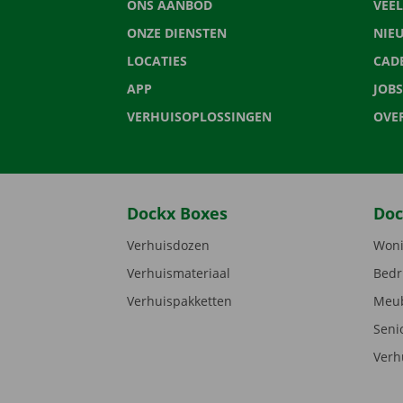
ONS AANBOD
VEE
ONZE DIENSTEN
NIE
LOCATIES
CAD
APP
JOBS
VERHUISOPLOSSINGEN
OVE
Dockx Boxes
Doc
Verhuisdozen
Woni
Verhuismateriaal
Bedr
Verhuispakketten
Meub
Seni
Verh