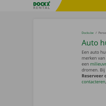
Ga naar inhoud
Taalselectie overslaan
Fratello DEMO
U bevindt zich hi
van
Dockx.be
naar
Pers
Auto h
Een auto hu
merken van
een
milieuv
dromen. Bij
Reserveer 
contacteren