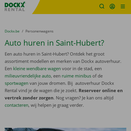
Fratello DEMO
Ga naar inhoud
Taalselectie overslaan
U bevindt zich hier:
van
Dockx.be
naar
Personenwagens
Auto huren in Saint-Hubert?
Een auto huren in Saint-Hubert? Ontdek het groot
assortiment modellen en merken van Dockx autoverhuur.
Een
kleine wendbare wagen
voor in de stad, een
milieuvriendelijke auto
, een
ruime minibus
of de
sportwagen
van jouw dromen. Bij autoverhuur Dockx
Rental vind je de wagen die je zoekt.
Reserveer online en
vertrek zonder zorgen
. Nog vragen? Je kan ons altijd
contacteren
, wij helpen je graag verder.