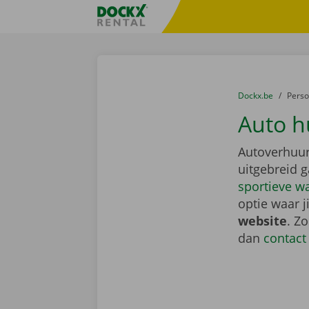
Ga naar inhoud
Taalselectie overslaan
Fratello DEMO
U bevindt zich hi
van
Dockx.be
naar
Pers
Auto h
Autoverhuur
uitgebreid 
sportieve w
optie waar j
website
. Z
dan
contact