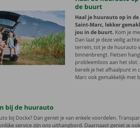
de buurt
Haal je huurauto op in de
Saint-Marc, lekker gemakke
jou in de buurt.
Kom je met
Dan laat je deze veilig acht
terrein, tot je de huurauto
binnenbrengt. Fietsen hang 
probleemloos aan het slot.
bereik je het afhaalpunt in 
Marc ook gemakkelijk met b
n bij de huurauto
uto bij Dockx? Dan geniet je van enkele voordelen. Transpar
nlijke service zijn ons uithangbord. Daarnaast geniet je oo
n pechverhelping binnen heel Europa indien je huurwagen e