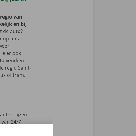
 regio van
lijk en bij
 de auto?
er op ons
 weer
je er ook
 Bovendien
de regio Saint-
us of tram.
ante prijzen
k van 24/7
en technische