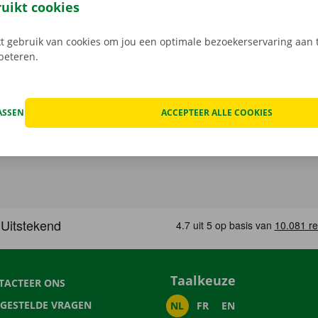
 rij je zonder zorgen rond in je huurauto
.
ruikt cookies
 gebruik van cookies om jou een optimale bezoekerservaring aan t
rbeteren.
ASSEN
ACCEPTEER ALLE COOKIES
Taalkeuze
TACTEER ONS
LGESTELDE VRAGEN
NL
FR
EN