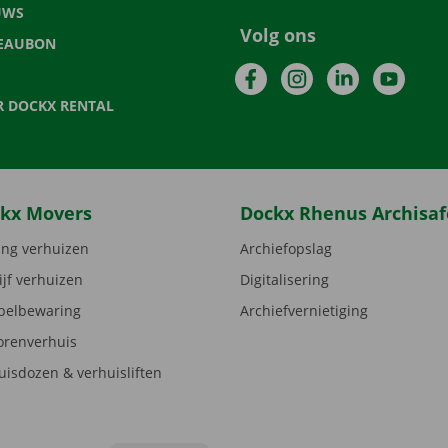
UWS
Volg ons
EAUBON
Facebook
Instagram
LinkedIn
YouTu
R DOCKX RENTAL
kx Movers
Dockx Rhenus Archisaf
ng verhuizen
Archiefopslag
ijf verhuizen
Digitalisering
elbewaring
Archiefvernietiging
orenverhuis
uisdozen & verhuisliften