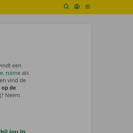
vindt een
e
,
ruime
als
en vind de
 op de
ig? Neem
ij jou in