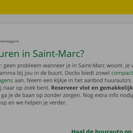
er:
onenwagens
uren in Saint-Marc?
: geen probleem wanneer je in Saint-Marc woont. Je 
gamma bij jou in de buurt. Dockx biedt zowel
compact
agens
aan. Neem een kijkje in het aanbod huurauto’s 
ij naar op zoek bent.
Reserveer vlot en gemakkelijk
o ga je de baan op zonder zorgen. Nog extra info nod
op en we helpen je verder.
Haal de huurauto op b