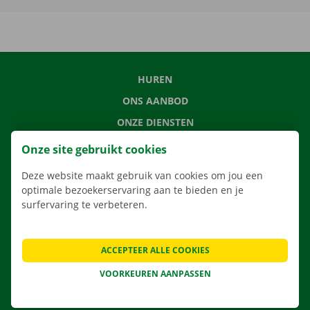
HUREN
ONS AANBOD
ONZE DIENSTEN
LOCATIES
Onze site gebruikt cookies
APP
Deze website maakt gebruik van cookies om jou een
VERHUISOPLOSSINGEN
optimale bezoekerservaring aan te bieden en je
surfervaring te verbeteren.
ACCEPTEER ALLE COOKIES
CONTACTEER ONS
VEELGESTELDE VRAGEN
VOORKEUREN AANPASSEN
NIEUWS