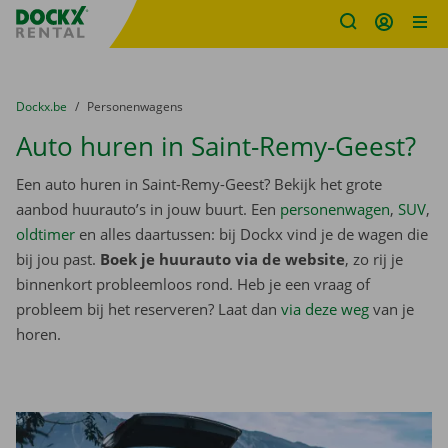
Fratello DEMO
Ga naar inhoud
Taalselectie overslaan
U bevindt zich hier:
van
Dockx.be
naar
Personenwagens
Auto huren in Saint-Remy-Geest?
Een auto huren in Saint-Remy-Geest? Bekijk het grote
aanbod huurauto’s in jouw buurt. Een
personenwagen
,
SUV
,
oldtimer
en alles daartussen: bij Dockx vind je de wagen die
bij jou past.
Boek je huurauto via de website
, zo rij je
binnenkort probleemloos rond. Heb je een vraag of
probleem bij het reserveren? Laat dan
via deze weg
van je
horen.