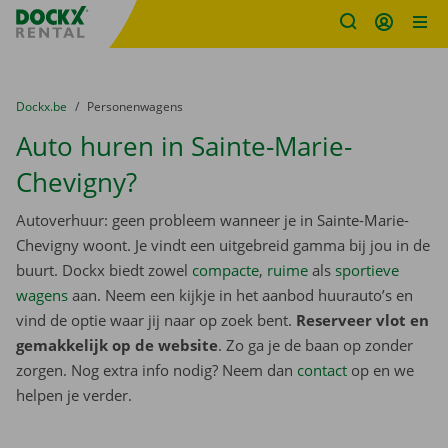
Fratello DEMO
Ga naar inhoud
Taalselectie overslaan
U bevindt zich hier:
van
Dockx.be
naar
Personenwagens
Auto huren in Sainte-Marie-
Chevigny?
Autoverhuur: geen probleem wanneer je in Sainte-Marie-
Chevigny woont. Je vindt een uitgebreid gamma bij jou in de
buurt. Dockx biedt zowel
compacte
,
ruime
als
sportieve
wagens
aan. Neem een kijkje in het aanbod huurauto’s en
vind de optie waar jij naar op zoek bent.
Reserveer vlot en
gemakkelijk op de website
. Zo ga je de baan op zonder
zorgen. Nog extra info nodig? Neem dan
contact
op en we
helpen je verder.