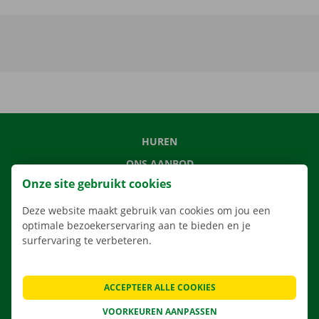
HUREN
ONS AANBOD
Onze site gebruikt cookies
ONZE DIENSTEN
LOCATIES
Deze website maakt gebruik van cookies om jou een
optimale bezoekerservaring aan te bieden en je
APP
surfervaring te verbeteren.
VERHUISOPLOSSINGEN
ACCEPTEER ALLE COOKIES
VOORKEUREN AANPASSEN