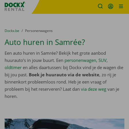
Fratello DEMO
Ga naar inhoud
Taalselectie overslaan
U bevindt zich hier:
van
Dockx.be
naar
Personenwagens
Auto huren in Samrée?
Een auto huren in Samrée? Bekijk het grote aanbod
huurauto’s in jouw buurt. Een
personenwagen
,
SUV
,
oldtimer
en alles daartussen: bij Dockx vind je de wagen die
bij jou past.
Boek je huurauto via de website
, zo rij je
binnenkort probleemloos rond. Heb je een vraag of
probleem bij het reserveren? Laat dan
via deze weg
van je
horen.