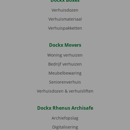
Dockx Boxes
Verhuisdozen
Verhuismateriaal
Verhuispakketten
Dockx Movers
Woning verhuizen
Bedrijf verhuizen
Meubelbewaring
Seniorenverhuis
Verhuisdozen & verhuisliften
Dockx Rhenus Archisafe
Archiefopslag
Digitalisering