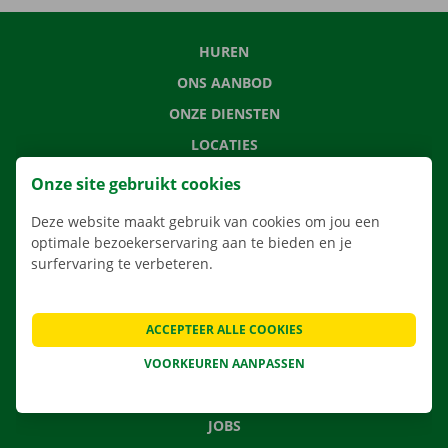
HUREN
ONS AANBOD
ONZE DIENSTEN
LOCATIES
APP
Onze site gebruikt cookies
VERHUISOPLOSSINGEN
Deze website maakt gebruik van cookies om jou een
optimale bezoekerservaring aan te bieden en je
surfervaring te verbeteren.
CONTACTEER ONS
ACCEPTEER ALLE COOKIES
VEELGESTELDE VRAGEN
NIEUWS
VOORKEUREN AANPASSEN
CADEAUBON
JOBS