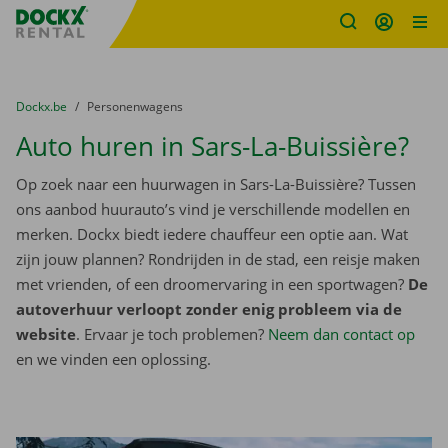
Fratello DEMO
Ga naar inhoud
Taalselectie overslaan
U bevindt zich hier:
van
Dockx.be
naar
Personenwagens
Auto huren in Sars-La-Buissière?
Op zoek naar een huurwagen in Sars-La-Buissière? Tussen
ons aanbod huurauto’s vind je verschillende modellen en
merken. Dockx biedt iedere chauffeur een optie aan. Wat
zijn jouw plannen? Rondrijden in de stad, een reisje maken
met vrienden, of een droomervaring in een sportwagen?
De
autoverhuur verloopt zonder enig probleem via de
website
. Ervaar je toch problemen?
Neem dan contact op
en we vinden een oplossing.