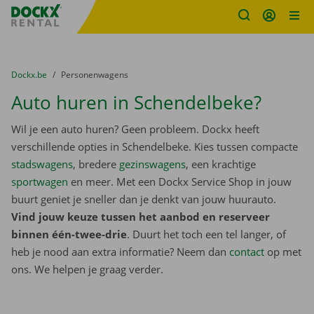
Fratello DEMO
Ga naar inhoud
Taalselectie overslaan
U bevindt zich hier:
van
Dockx.be
naar
Personenwagens
Auto huren in Schendelbeke?
Wil je een auto huren? Geen probleem. Dockx heeft
verschillende opties in Schendelbeke. Kies tussen compacte
stadswagens
, bredere
gezinswagens
, een krachtige
sportwagen
en meer. Met een Dockx Service Shop in jouw
buurt geniet je sneller dan je denkt van jouw huurauto.
Vind jouw keuze tussen het aanbod en reserveer
binnen één-twee-drie
. Duurt het toch een tel langer, of
heb je nood aan extra informatie? Neem dan
contact
op met
ons. We helpen je graag verder.